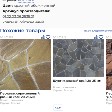
Страна:
РОССИЯ
Цвет:
красный обожженный
Артикул производителя:
01.02.03.06.2535.01
красный обожженный
Похожие товары
все предложения
ID: ТХ4558
ID: ТХ4579
ID: 
Шунгит, рваный край 20-25 мм
Бренд: Камоника
Страна: Россия
Песчаник серо-зеленый,
Пес
рваный край 20-25 мм
"Др
Бренд: Камоника
гал
Бре
Страна: Россия
Стра
кв.м