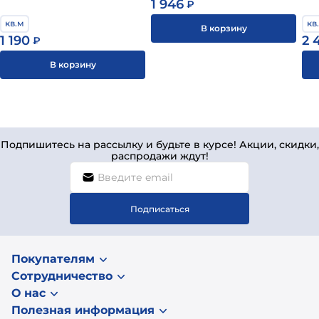
1 946
₽
кв.м
кв
В корзину
1 190
2 
₽
В корзину
Подпишитесь на рассылку и будьте в курсе! Акции, скидки,
распродажи ждут!
Подписаться
Покупателям
Сотрудничество
О нас
Полезная информация