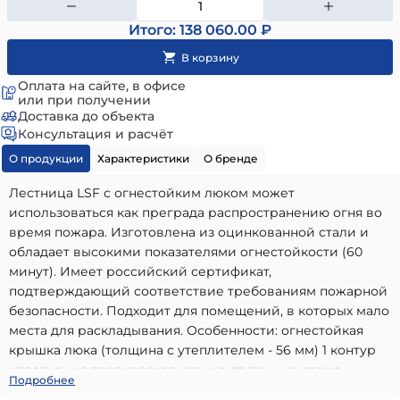
Итого: 138 060.00 ₽
Оплата на сайте, в офисе
или при получении
Доставка до объекта
Консультация и расчёт
О продукции
Характеристики
О бренде
Лестница LSF с огнестойким люком может
использоваться как преграда распространению огня во
время пожара. Изготовлена из оцинкованной стали и
обладает высокими показателями огнестойкости (60
минут). Имеет российский сертификат,
подтверждающий соответствие требованиям пожарной
безопасности. Подходит для помещений, в которых мало
места для раскладывания. Особенности: огнестойкая
крышка люка (толщина с утеплителем - 56 мм) 1 контур
уплотнения противоскользящие ступени система
Ножничная чердачная лестница Fakro LSF
Подробнее
регулировки высоты лестницы
70х80x300см
- высококачественный вариант, идеально