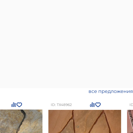
все предложения
ID: ТХ48962
I