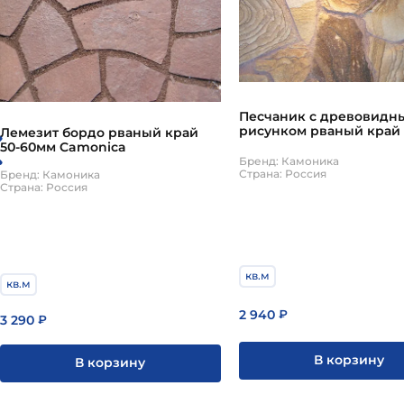
Песчаник с древовидн
рисунком рваный край 
Лемезит бордо рваный край
Camonica
50-60мм Camonica
Бренд: Камоника
Страна: Россия
Бренд: Камоника
Страна: Россия
кв.м
кв.м
2 940
₽
3 290
₽
В корзину
В корзину