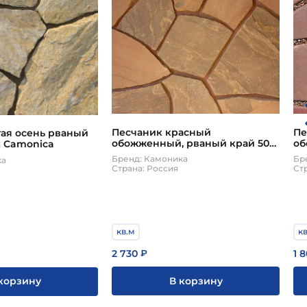
Песчаник красный
Пе
тая осень рваный
обожженный, рваный край 50-
об
м Camonica
60 мм
га
Бренд: Камоника
Бр
ка
Страна: Россия
Ст
кв.м
к
2 730
1 
₽
В корзину
корзину