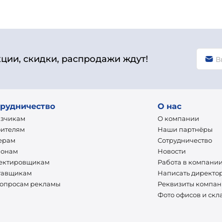
кции, скидки, распродажи ждут!
рудничество
О нас
азчикам
О компании
оителям
Наши партнёры
ерам
Сотрудничество
ионам
Новости
ектировщикам
Работа в компани
тавщикам
Написать директо
вопросам рекламы
Реквизиты компа
Фото офисов и скл