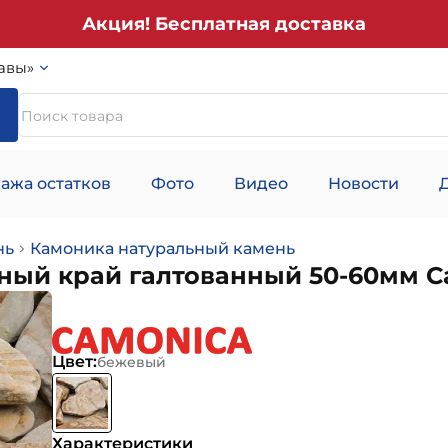
Акция! Бесплатная доставка
авы»
ажа остатков
Фото
Видео
Новости
нь
Камоника натуральный камень
ный край галтованный 50-60мм C
Цвет:
бежевый
Характеристики