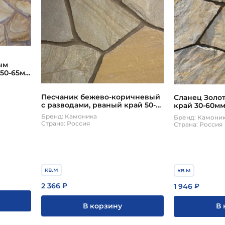
ым
50-65мм
Песчаник бежево-коричневый
Сланец Золо
с разводами, рваный край 50-
край 30-60м
60 мм
Бренд: Камоника
Бренд: Камони
Страна: Россия
Страна: Россия
кв.м
кв.м
2 366
1 946
₽
₽
В корзину
В 