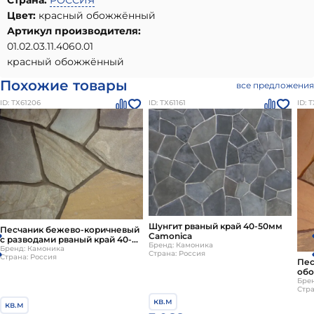
Страна:
РОССИЯ
Цвет:
красный обожжённый
Артикул производителя:
01.02.03.11.4060.01
красный обожжённый
Похожие товары
все предложения
ID: ТХ61206
ID: ТХ61161
ID: 
Шунгит рваный край 40-50мм
Песчаник бежево-коричневый
Camonica
с разводами рваный край 40-
Бренд: Камоника
50мм Camonica
Бренд: Камоника
Страна: Россия
Страна: Россия
Пес
обо
35 
Бре
Стра
кв.м
кв.м