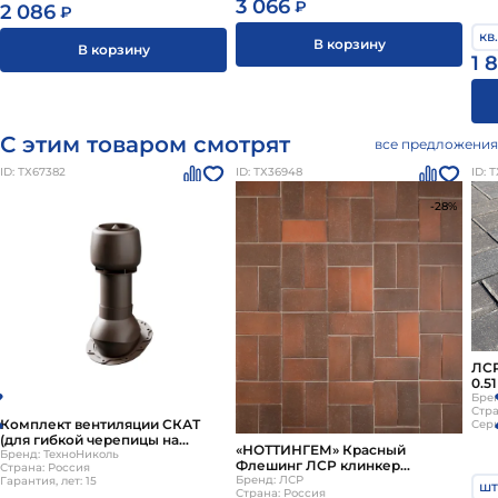
3 066
₽
2 086
₽
кв
В корзину
В корзину
1 
С этим товаром смотрят
все предложения
ID: ТХ67382
ID: ТХ36948
ID: 
-28%
ЛСР
0.5
540
Бре
Стра
Комплект вентиляции СКАТ
Сер
(для гибкой черепицы на
«НОТТИНГЕМ» Красный
готовую кровлю) D125/160
Бренд: ТехноНиколь
Флешинг ЛСР клинкер
Страна: Россия
коричневый ТехноНИКОЛЬ
тротуарный 0.51 NF c62860
Бренд: ЛСР
Гарантия, лет: 15
шт
Страна: Россия