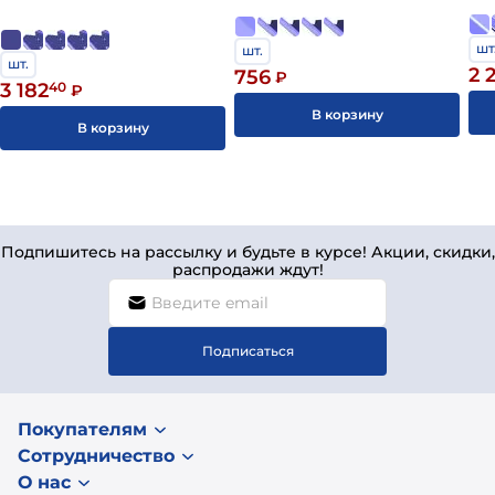
номеру
+7 (812) 244-95-35
шт
шт.
шт.
2 
756
₽
3 182
40
₽
В корзину
В корзину
Подпишитесь на рассылку и будьте в курсе! Акции, скидки,
распродажи ждут!
Подписаться
Покупателям
Сотрудничество
О нас