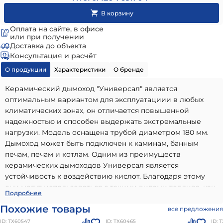
Оплата на сайте, в офисе
или при получении
Доставка до объекта
Консультация и расчёт
О продукции
Характеристики
О бренде
Керамический дымоход "Универсал" является
оптимальным вариантом для эксплуатациии в любых
климатических зонах, он отличается повышенной
надежностью и способен выдержать экстремальные
нагрузки. Модель оснащена трубой диаметром 180 мм.
Дымоход может быть подключен к каминам, банным
печам, печам и котлам. Одним из преимуществ
керамических дымоходов Универсал является
устойчивость к воздействию кислот. Благодаря этому
они могут использоваться с такими видами топлива, как
Керамический дымоход УНИВЕРСАЛ D180 H4м (подкл
Подробнее
газ, дизель, керосин, древесина и уголь.
45, верхний комплект) КераСтиль
-
Похожие товары
все предложения
высококачественный вариант, идеально подходящий для
ID: ТХ60547
ID: ТХ60465
ID: 