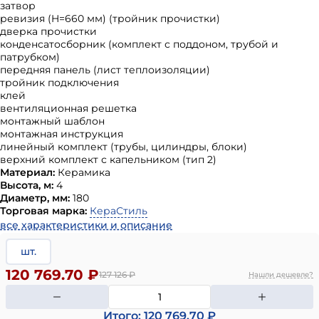
затвор
ревизия (H=660 мм) (тройник прочистки)
дверка прочистки
конденсатосборник (комплект с поддоном, трубой и
патрубком)
передняя панель (лист теплоизоляции)
тройник подключения
клей
вентиляционная решетка
монтажный шаблон
монтажная инструкция
линейный комплект (трубы, цилиндры, блоки)
верхний комплект с капельником (тип 2)
Материал:
Керамика
Высота, м:
4
Диаметр, мм:
180
Торговая марка:
КераСтиль
все характеристики и описание
шт.
120 769.70 ₽
127 126
₽
Нашли дешевле?
Итого: 120 769.70 ₽