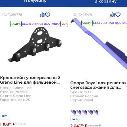
В корзину
В корзину
ID: ТХ69778
ID: ТХ48419
АКЦИЯ
БЕСПЛАТНАЯ ДОСТА
АКЦИЯ
БЕСПЛАТНАЯ ДОСТАВКА
-27%
Кронштейн универсальный
Grand Line для фальцевой
Опора Royal для решетки
кровли 9005 черный Grand Line
снегозадержания для
Бренд: Grand Line
высоковолновой черепи
Страна: Россия
Бренд: ФЭЗ
Серия: Grand Line
цвет под заказ ТД ФЭЗ толщина
Страна: Россия
Гарантия, лет: 20
Серия: Royal
стали 3мм
шт.
шт.
1 108
14
₽
₽
1 518
2 041
20
₽
₽
2 551
50