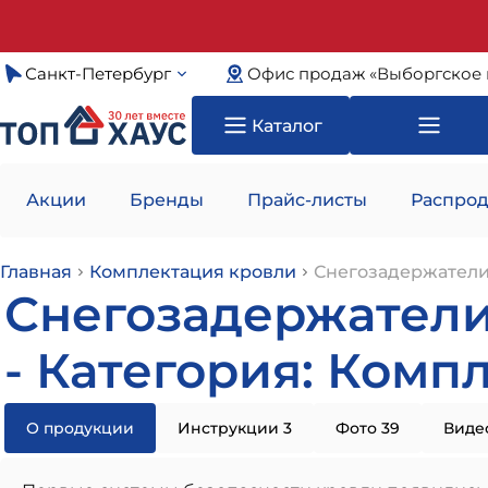
Санкт-Петербург
Офис продаж «Выборгское 
Каталог
Акции
Бренды
Прайс-листы
Распрод
Главная
Комплектация кровли
Снегозадержатели
Снегозадержатели
- Категория: Ком
О продукции
Инструкции 3
Фото 39
Видео