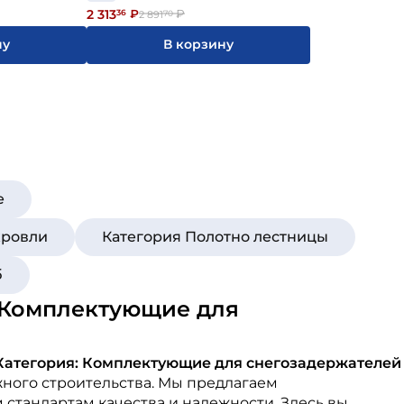
2 313
36
₽
₽
2 891
70
ну
В корзину
е
кровли
Категория Полотно лестницы
б
: Комплектующие для
 Категория: Комплектующие для снегозадержателей
жного строительства. Мы предлагаем
стандартам качества и надежности. Здесь вы