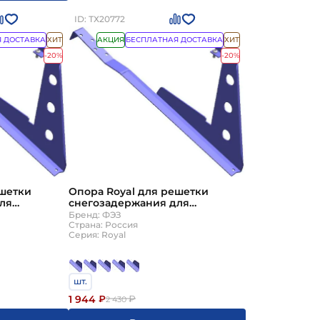
ID: ТХ20772
 ДОСТАВКА
ХИТ
АКЦИЯ
БЕСПЛАТНАЯ ДОСТАВКА
ХИТ
-20%
-20%
ешетки
Опора Royal для решетки
ля
снегозадержания для
ицы цвет
высоковолновой черепицы
Бренд: ФЭЗ
олщина стали
стандартные цвета ТД ФЭЗ
Страна: Россия
Серия: Royal
толщина стали 3мм
шт.
1 944
₽
₽
2 430