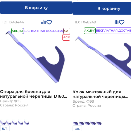
В корзину
В корзину
ID: ТХ48444
ID: ТХ48249
АКЦИЯ
БЕСПЛАТНАЯ ДОСТА
АКЦИЯ
БЕСПЛАТНАЯ ДОСТАВКА
ХИТ
-20%
Опора для бревна для
Крюк монтажный для
натуральной черепицы D160
натуральной черепицы
цвет под заказ ТД ФЭЗ толщина
стандартные цветаТД ФЭ
Бренд: ФЭЗ
Бренд: ФЭЗ
стали 2,5мм
Страна: Россия
Страна: Россия
шт.
шт.