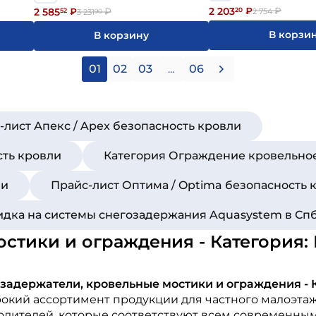
2 203
20
₽
₽
2 585
2 754
52
₽
₽
3 231
90
В корзи
В корзину
01
02
03
...
06
-лист Апекс / Apex безопасность кровли
сть кровли
Категория Ограждение кровельно
ли
Прайс-лист Оптима / Optima безопасность 
идка на системы снегозадержания Aquasystem в Сп
остики и ограждения - Категория
задержатели, кровельные мостики и ограждения -
ирокий ассортимент продукции для частного малоэта
дителей, которые соответствуют всем современным 