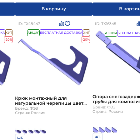
В корзину
В корзи
ID: ТХ48447
ID: ТХ16345
ВКА
ХИТ
АКЦИЯ
БЕСПЛАТНАЯ ДОСТАВКА
ХИТ
АКЦИЯ
БЕСПЛАТНАЯ
-20%
-20%
Опора снегозадер
Крюк монтажный для
трубы для компози
натуральной черепицы цвет
черепицы стандарт
Бренд: ФЭЗ
З
под заказ ТД ФЭЗ
Бренд: ФЭЗ
ТД ФЭЗ толщина ст
Страна: Россия
Страна: Россия
шт.
шт.