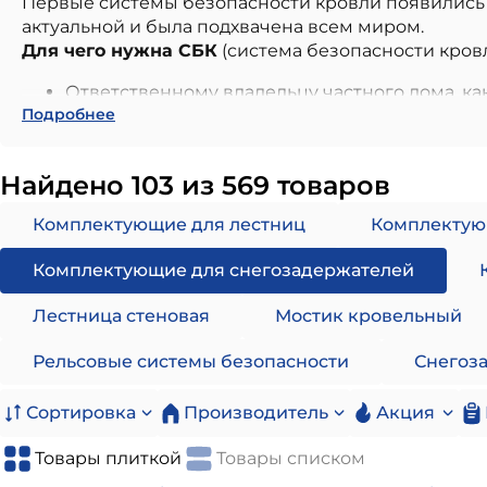
Первые системы безопасности кровли появились в
актуальной и была подхвачена всем миром.
Для чего нужна СБК
(система безопасности кров
Ответственному владельцу частного дома, ка
Подробнее
водостоки и кровлю от листвы, мусора.
В случае, если необходим доступ к печной т
Система безопасности кровли необходима и 
Найдено 103 из 569 товаров
Система безопасности кровли
— это продуманны
Комплектующие для лестниц
Комплектую
начиная от момента восхождения на кровлю и
Комплектующие для снегозадержателей
в период зимы, оградив жизнь и имущество 
Стеновые лестницы
— это лестница, которая кре
Лестница стеновая
Мостик кровельный
строительства, так и на стенах готового дома.
Кровельные лестницы
— это лестница, которая 
Рельсовые системы безопасности
Снегоз
крепится с помощью кровельных кронштейнов, ко
Переходные мостики
— это платформа, как прави
Сортировка
Производитель
Акция
параллельно ее кромке. Платформа имеет бортики
Кровельные ограждения
, они же перила, следу
Товары плиткой
Товары списком
дополнительно к снегозадержателям.