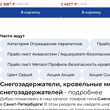
2 358
2 462
72
₽
₽
40
₽
₽
2 948
40
3 078
В корзину
В корзину
Часто ищут
Категория Ограждение парапетное
Прайс
Прайс-лист Аквасистем / Aquasystem безопасно
Прайс-лист Металл Профиль безопасность кров
Цвет Серый
Акция Акция
Акция Ск
Снегозадержатели, кровельные м
снегозадержателей
- подробнее
Добро пожаловать в наш каталог товаров типа
Снего
в
Санкт-Петербурге
! В этом разделе вы найдете ш
высококачественные материалы от ведущих произво