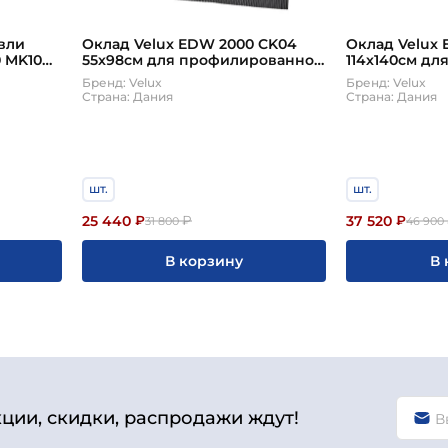
вли
Оклад Velux EDW 2000 CK04
Оклад Velux 
0 MK10
55х98см для профилированной
114х140см дл
кровли (Велюкс)
(гидро-тепл
Бренд: Velux
Бренд: Velux
комплекте!)
Страна: Дания
Страна: Дания
шт.
шт.
25 440
37 520
₽
₽
₽
31 800
46 900
В корзину
В 
кции, скидки, распродажи ждут!