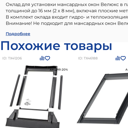
Оклад для установки мансардных окон Велюкс в 
толщиной до 16 мм (2 x 8 мм), включая плоские м
В комплект оклада входит гидро- и теплоизоляция
Внимание! Не подходит для мансардных окон Велю
Оклад Velux EDS 2000 FK04 66х98см для плоско
Подробнее
подходящий для использования в частном малоэ
Похожие товары
Классика
отличаются долговечностью, надежность
проверенного производителя, соответствие станд
монтаже.
Оклад Velux EDS 2000 FK04 66х98см дл
ID: ТХ41206
ID: ТХ46188
по цене
32900
рублей
Вы можете заказать товар н
АКЦИЯ
-20%
А