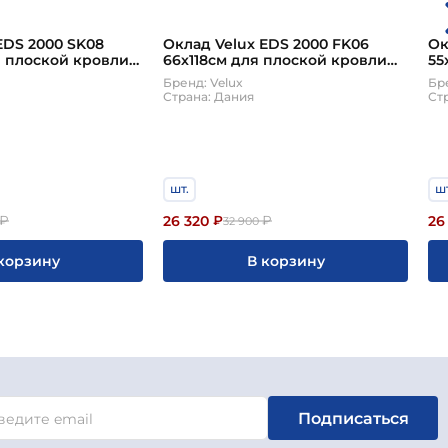
EDS 2000 SK08
Оклад Velux EDS 2000 FK06
Ок
я плоской кровли
66х118см для плоской кровли
55
оизоляция BDX в
(гидро-теплоизоляция BDX в
кр
Бренд: Velux
Бре
комплекте!)
BD
Страна: Дания
Ст
шт.
шт
26 320
26
₽
₽
₽
32 900
корзину
В корзину
Подписаться