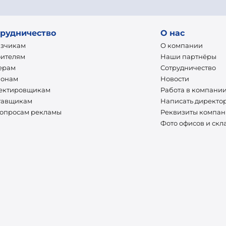
рудничество
О нас
азчикам
О компании
оителям
Наши партнёры
ерам
Сотрудничество
ионам
Новости
ектировщикам
Работа в компани
тавщикам
Написать директо
вопросам рекламы
Реквизиты компа
Фото офисов и скл