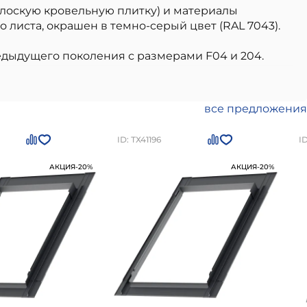
плоскую кровельную плитку) и материалы
 листа, окрашен в темно-cерый цвет (RAL 7043).
едыдущего поколения с размерами F04 и 204.
- высококачественный вариант, идеально
ды для мансардных окон Velux Дизайн и
чества. Преимущества: высокое качество от
все предложения
ешним воздействиям, легкость в использовании и
плекте!)
можно приобрести в
Санкт-Петербурге
ID: ТХ41196
I
АКЦИЯ
-20%
АКЦИЯ
-20%