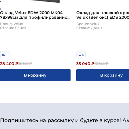
Оклад Velux EDW 2000 MK04
Оклад для плоской кро
78х98см для профилированной
Velux (Велюкс) EDS 200
кровли (гидро-теплоизоляция
78х160 см
Бренд: Velux
Бренд: Velux
BDX в комплекте!)
Страна: Дания
Страна: Дания
шт.
шт.
28 400
35 040
₽
₽
₽
₽
35 500
43 800
В корзину
В корзину
Подпишитесь на рассылку и будьте в курсе! А