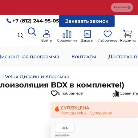
Реклама
+7 (812) 244-95-05
Заказать звонок
Войти
Сравнения
Заказы
Избранное
Корзина
Дисконтная программа
Контакты
Доставка п
 Velux Дизайн и Классика
плоизоляция BDX в комплекте!)
В избранное
Сравнить
СУПЕРЦЕНА
Оклады Velux - Суперцена!
шт.
₽
32 900