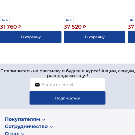
заказать товар на сайте или по номеру
+7 (812) 244-95-24
комплекте!)
шт.
шт.
шт
31 760
37 520
37
₽
₽
В корзину
В корзину
Подпишитесь на рассылку и будьте в курсе! Акции, скидки,
распродажи ждут!
Подписаться
Покупателям
Сотрудничество
О нас