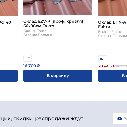
Оклад EZV-P (проф. кровля)
4х140
Оклад EHN-A
66х98см Fakro
Fakro
Бренд: Fakro
Бренд: Fakro
Страна: Польша
Страна: Польш
шт
шт.
16 700
₽
20 485
₽
24 100
В корзину
В 
кции, скидки, распродажи ждут!