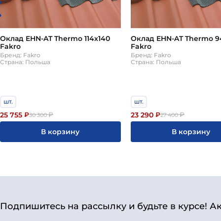
Оклад EHN-AT Thermo 114х140
Оклад EHN-AT Thermo 9
Fakro
Fakro
Бренд: Fakro
Бренд: Fakro
Страна: Польша
Страна: Польша
шт.
шт.
25 755
23 290
₽
₽
₽
₽
30 300
27 400
В корзину
В корзину
Подпишитесь на рассылку и будьте в курсе! А