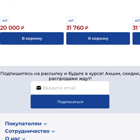
заказать товар на сайте или по номеру
+7 (812) 244-95-25
теплоизоляцией 78x140см
ком
Velux
шт.
шт.
шт
20 000
31 760
31
₽
₽
В корзину
В корзину
Подпишитесь на рассылку и будьте в курсе! Акции, скидки,
распродажи ждут!
Подписаться
Покупателям
Сотрудничество
О нас