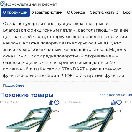
Консультация и расчёт
О продукции
Характеристики
О бренде
Сертификаты 3
Бро
Самая популярная конструкция окна для крыши.
Благодаря фрикционным петлям, располагающимся в ее
центральной части, створку можно оставлять в позиции
наклона, а также поворачивать вокруг оси на 180°, что
значительно облегчает мытье внешнего стекла. Модель
окна FTS-V U2 со среднеповоротным открыванием –
базовая модель окна для крыши совмещает в себе
привычный дизайн серии STANDART и расширенную
функциональность серии PROFI: стандартные функции
освещения и проветривания, улучшенные параметры
Окно однокамерное (ручка снизу) дерево FTS-V U2
Подробнее
теплосбережения, повышенная безопасность. Благодаря
94х160см Fakro
- высококачественный вариант,
Похожие товары
фрикционным петлям, располагающимся в центральной
все предложения
идеально подходящий для использования в частном
части оконной коробки, створку окна можно оставлять в
ID: ТХ62354
ID: ТХ44424
ID: 
малоэтажном строительстве. Наши материалы бренда
позиции наклона, а также поворачивать вокруг оси на
Однокамерные мансардные окна Fakro
отличаются
-20%
-20%
180 град, что делает удобным мытье внешнего стекла.
долговечностью, надежностью и соответствием всем
современным стандартам качества. Преимущества:
высокое качество от проверенного производителя,