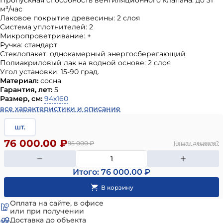
Пропускная способность вентиляционного клапана: до 31
м³/час
Лаковое покрытие древесины: 2 слоя
Система уплотнителей: 2
Микропроветривание: +
Ручка: стандарт
Стеклопакет: однокамерный энергосберегающий
Полиакриловый лак на водной основе: 2 слоя
Угол установки: 15-90 град.
Материал:
сосна
Гарантия, лет:
5
Размер, см:
94х160
все характеристики и описание
шт.
76 000.00 ₽
95 000
₽
Нашли дешевле?
Итого: 76 000.00 ₽
Оплата на сайте, в офисе
или при получении
Доставка до объекта