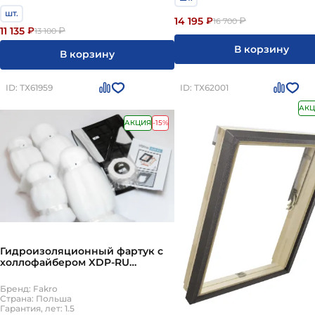
шт.
14 195
₽
₽
16 700
11 135
₽
₽
13 100
В корзину
В корзину
ID: ТХ61959
ID: ТХ62001
АКЦ
АКЦИЯ
-15%
Гидроизоляционный фартук с
холлофайбером XDP-RU
66х98см Fakro
Бренд: Fakro
Страна: Польша
Гарантия, лет: 1.5