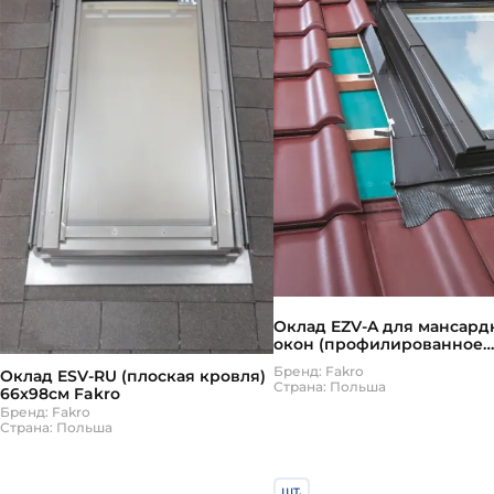
Оклад EZV-A для мансард
окон (профилированное
кров.покрытие) 66*98 Fak
Бренд: Fakro
Оклад ESV-RU (плоская кровля)
(Факро)
Страна: Польша
66х98см Fakro
Бренд: Fakro
Страна: Польша
шт.