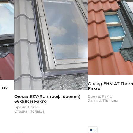
Оклад EHN-AT Ther
ных
Fakro
Оклад EZV-RU (проф. кровля)
Бренд: Fakro
ro
Страна: Польша
66х98см Fakro
Бренд: Fakro
Страна: Польша
шт.