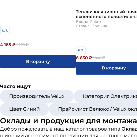
Теплоизоляционный пояс
вспененного полиэтилен
RU Plus 66х98см Fakro
Бренд: Fakro
Страна: Польша
шт.
4 165
₽
₽
4 900
шт.
6 630
₽
₽
7 800
В корзину
В корзину
Часто ищут
Производитель Velux
Категория Электрик
Цвет Синий
Прайс-лист Велюкс / Velux о
Оклады и продукция для монтажа -
Добро пожаловать в наш каталог товаров типа
Оклад
широкий ассортимент продукции для частного мало