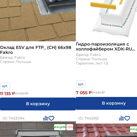
замок. Комплект гидроизоляции крепят вокруг окн
монтируют над окном для сбора конденсата. Утеп
оклад нужно подбирать точно под тип вашего кр
универсальные самодельные фартуки: они не обе
Гидро-пароизоляция с
Оклад ESV для FTP_ (CH) 66х98
холлофайбером XDK-RU
Fakro
66х98см Fakro
Бренд: Fakro
Бренд: Fakro
Страна: Польша
Страна: Польша
Гарантия, лет: 1.5
шт.
шт.
7 055
₽
₽
8 300
11 135
₽
₽
13 100
В корзину
В корзину
ID: ТХ63094
ID: ТХ45912
АКЦИЯ
-15%
АКЦ