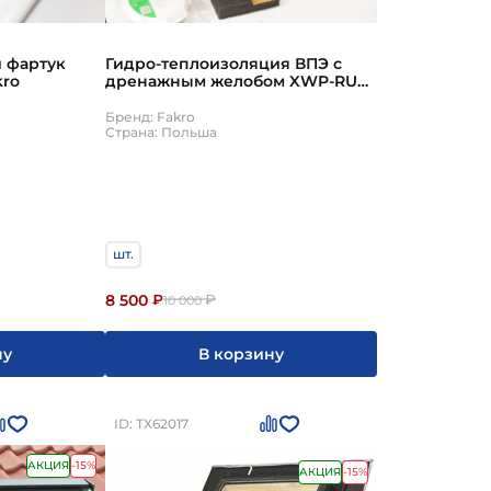
 попала на утеплитель. Дренажный желоб
Внутренние откосы фиксируют последними. Важно:
 фартук
Гидро-теплоизоляция ВПЭ с
бежно приведет к протечкам. Не используйте
kro
дренажным желобом XWP-RU
66х98см Fakro
Бренд: Fakro
Страна: Польша
шт.
8 500
₽
₽
10 000
ну
В корзину
ID: ТХ62017
АКЦИЯ
-15%
АКЦИЯ
-15%