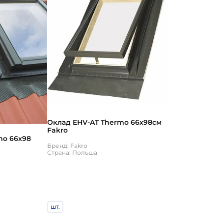
Оклад EHV-AT Thermo 66х98см
Fakro
mo 66х98
Бренд: Fakro
Страна: Польша
шт.