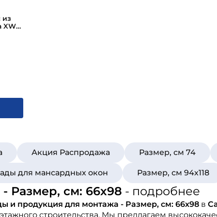
 из
а XWT-
а
Акция Распродажа
Размер, см 74
клады для мансардных окон
Размер, см 94х118
 Размер, см: 66х98
- подробнее
ы и продукция для монтажа - Размер, см: 66х98
в
С
этажного строительства. Мы предлагаем высококач