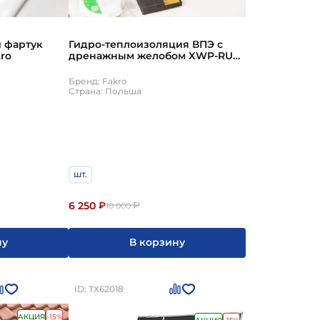
 попала на утеплитель. Дренажный желоб
Внутренние откосы фиксируют последними. Важно:
бежно приведет к протечкам. Не используйте
 фартук
Гидро-теплоизоляция ВПЭ с
ro
дренажным желобом XWP-RU
55х98см Fakro
Бренд: Fakro
Страна: Польша
шт.
6 250
₽
₽
10 000
ну
В корзину
ID: ТХ62018
АКЦИЯ
-15%