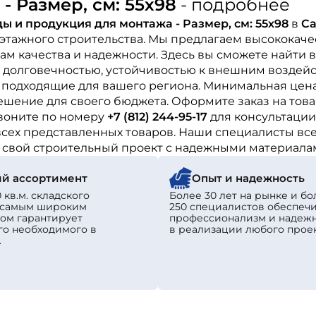
 Размер, см: 55х98
- подробнее
ы и продукция для монтажа - Размер, см: 55х98
в
Са
этажного строительства. Мы предлагаем высококач
м качества и надежности. Здесь вы сможете найти 
 долговечностью, устойчивостью к внешним воздейс
о подходящие для вашего региона. Минимальная цена
ешение для своего бюджета. Оформите заказ на тов
воните по номеру
+7 (812) 244-95-17
для консультации
сех представленных товаров. Наши специалисты всег
е свой строительный проект с надежными материала
й ассортимент
Опыт и надежность
 кв.м. складского
Более 30 лет на рынке и бо
с самым широким
250 специалистов обеспеч
ом гарантирует
профессионализм и надеж
го необходимого в
в реализации любого проек
.