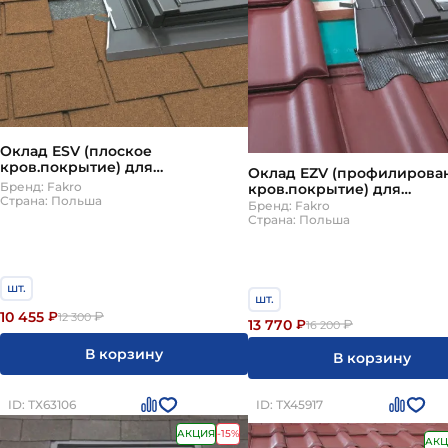
замок. Комплект гидроизоляции крепят вокруг окн
монтируют над окном для сбора конденсата. Утеп
оклад нужно подбирать точно под тип вашего кр
универсальные самодельные фартуки: они не обе
Оклад ESV (плоское
кров.покрытие) для
Оклад EZV (профилирова
мансардных окон Fakro (Факро)
Бренд: Fakro
кров.покрытие) для
FTP (CH) 55х98 см
Страна: Польша
мансардных окон Fakro (
Бренд: Fakro
FTP (CH) 55х98 см
Страна: Польша
шт.
шт.
10 455
₽
₽
12 300
13 770
₽
₽
16 200
В корзину
В корзину
ID: ТХ63106
ID: ТХ45917
АКЦИЯ
-15%
АКЦ