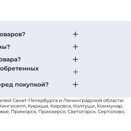
товаров?
ны?
овара?
иобретенных
еред покупкой?
телей Санкт-Петербурга и Ленинградской области:
 Кингисепп, Кириши, Кировск, Колтуши, Коммунар,
жье, Приморск, Приозерск, Светогорск, Сертолово,