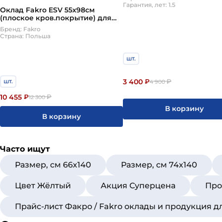
Гарантия, лет: 1.5
Оклад Fakro ESV 55х98см
(плоское кров.покрытие) для
мансардных окон Факро
Бренд: Fakro
Страна: Польша
шт.
3 400
шт.
₽
₽
4 900
10 455
₽
₽
12 300
В корзину
В корзину
Часто ищут
Размер, см 66х140
Размер, см 74х140
Цвет Жёлтый
Акция Суперцена
Про
Прайс-лист Факро / Fakro оклады и продукция 