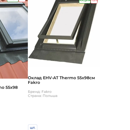
АКЦИЯ
-15%
Оклад EHV-AT Thermo 55х98см
Fakro
mo 55х98
Бренд: Fakro
Страна: Польша
шт.