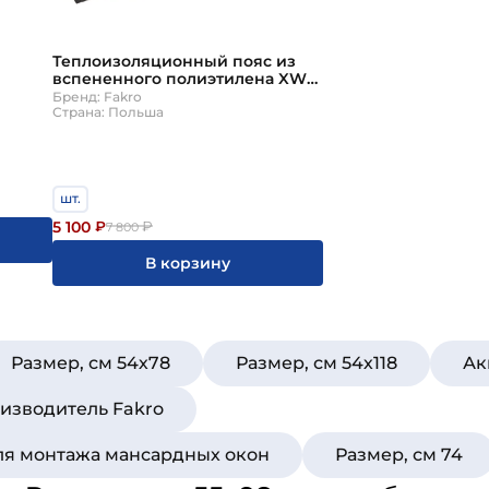
Теплоизоляционный пояс из
вспененного полиэтилена XWT-
RU Plus 55х98см Fakro
Бренд: Fakro
Страна: Польша
шт.
5 100
₽
₽
7 800
В корзину
Размер, см 54х78
Размер, см 54х118
Ак
изводитель Fakro
для монтажа мансардных окон
Размер, см 74