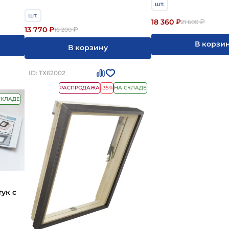
шт.
шт.
18 360
₽
₽
21 600
13 770
₽
₽
16 200
В корзи
В корзину
ID: ТХ62002
РАСПРОДАЖА
-35%
НА СКЛАДЕ
СКЛАДЕ
ук с