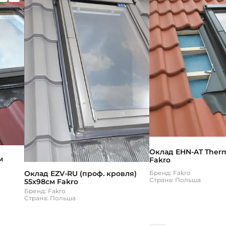
Оклад EHN-AT Ther
м
Fakro
Оклад EZV-RU (проф. кровля)
Бренд: Fakro
Страна: Польша
55х98см Fakro
Бренд: Fakro
Страна: Польша