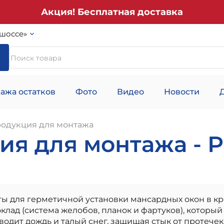
Акция! Бесплатная доставка
шоссе»
ажа остатков
Фото
Видео
Новости
родукция для монтажа
я для монтажа - Ра
ы для герметичной установки мансардных окон в к
лад (система желобов, планок и фартуков), который
одит дождь и талый снег, защищая стык от протечек