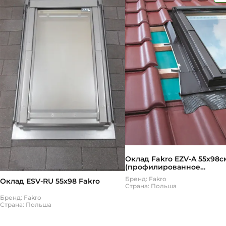
Оклад Fakro EZV-A 55х98с
(профилированное
кров.покрытие) для
Бренд: Fakro
Оклад ESV-RU 55х98 Fakro
мансардных окон Факро
Страна: Польша
Бренд: Fakro
Страна: Польша