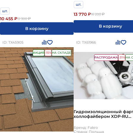
шт.
шт.
13 770
₽
₽
16 200
10 455
₽
₽
12 300
В корзину
В корзину
ID: ТХ45905
ID: ТХ61966
АКЦИЯ
-15%
НА СКЛАДЕ
РАСПРОДАЖА
-31%
НА 
Гидроизоляционный фарт
холлофайбером XDP-RU
55х98см Fakro
Бренд: Fakro
Страна: Польша