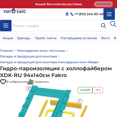
Акция! Бесплатная доставка
Реклама
+7 (812) 244-95-40
Акции
Бренды
Прайс-листы
Распродажа остатков
Фото
В
Главная
Мансардные окна, лестницы
Оклады и продукция для монтажа
Оклады и продукция для монтажа мансардных окон Факро
Гидро-пароизоляция с холлофайбером
XDK-RU 94х140см Fakro
В избранное
Сравнить
АКЦИЯ
-15%