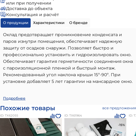
или при получении
Доставка до объекта
Консультация и расчёт
О продукции
Характеристики
О бренде
Оклад предотвращает проникновение конденсата и
паров изнутри помещения, обеспечивает надежную
защиту от осадков снаружи. Позволяет быстро и
профессионально установить и гидроизолировать окно.
Обеспечивает гарантия герметичности соединения окна
с пароизоляционной пленкой и быстрый монтаж.
Рекомендованный угол наклона крыши 15º-90º. При
установке добавляет 5 лет гарантии на мансардное окно.
Гидро-пароизоляция с холлофайбером XDK-RU
Подробнее
94х140см Fakro
- высококачественный вариант,
Похожие товары
все предложения
идеально подходящий для использования в частном
ID: ТХ62055
ID: ТХ61964
ID: 
малоэтажном строительстве. Наши материалы бренда
Оклады и продукция для монтажа мансардных окон
-15%
-15%
Факро
отличаются долговечностью, надежностью и