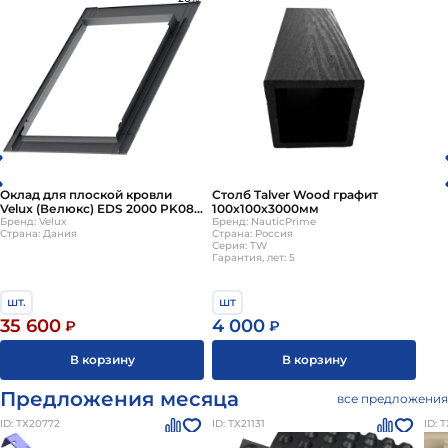
Оклад для плоской кровли
Столб Talver Wood графит
Velux (Велюкс) EDS 2000 PK08
100х100х3000мм
94х140 см
Бренд: Velux
Бренд: NauticPrime
Страна: Дания
Страна: Россия
Серия: TW
Гарантия, лет: 5
шт.
шт
35 600
4 000
₽
₽
В корзину
В корзину
Предложения месяца
все предложения
ID: ТХ20772
ID: ТХ21131
ID: 