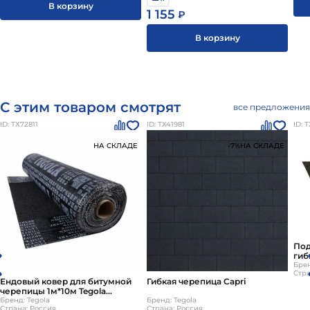
В корзину
1 155
₽
В корзину
С этим товаром смотрят
все предложения
ID: ТХ72811
ID: ТХ41981
ID: 
НА СКЛАДЕ
-7%
НА СКЛАДЕ
Под
гиб
Бей
Брен
Стра
Ендовый ковер для битумной
Гибкая черепица Capri
черепицы 1м*10м Tegola
Сейфити Флекс
Бренд: Tegola
Бренд: Tegola
Страна: Россия
Страна: Россия