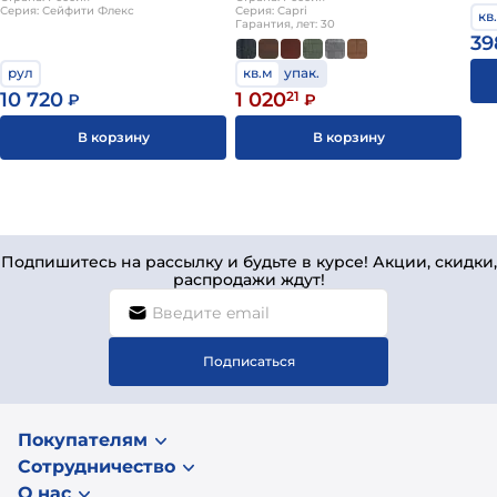
Серия: Сейфити Флекс
Серия: Capri
кв
Гарантия, лет: 30
39
рул
кв.м
упак.
10 720
1 020
21
₽
₽
В корзину
В корзину
Подпишитесь на рассылку и будьте в курсе! Акции, скидки,
распродажи ждут!
Подписаться
Покупателям
Сотрудничество
О нас