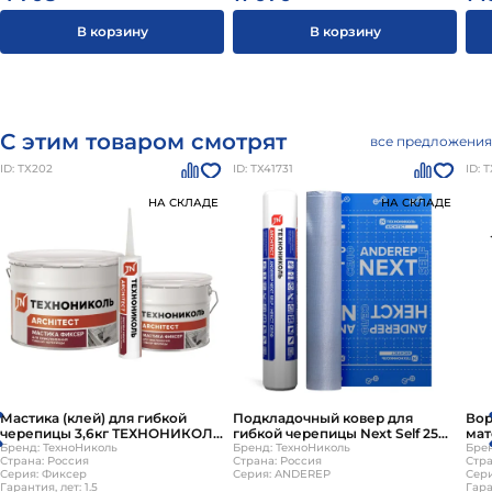
В корзину
В корзину
С этим товаром смотрят
все предложения
ID: ТХ202
ID: ТХ41731
ID: 
НА СКЛАДЕ
НА СКЛАДЕ
Мастика (клей) для гибкой
Подкладочный ковер для
Вор
черепицы 3,6кг ТЕХНОНИКОЛЬ
гибкой черепицы Next Self 25
мат
Шинглас Фиксер
Бренд: ТехноНиколь
кв.м./рул ТЕХНОНИКОЛЬ
Бренд: ТехноНиколь
Бре
Страна: Россия
Страна: Россия
Стра
Шинглас ANDEREP
Серия: Фиксер
Серия: ANDEREP
Сери
Гарантия, лет: 1.5
Гара