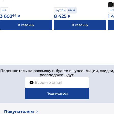
шт.
рулон
кв.м
шт
3 603
64
8 425
1 
₽
₽
В корзину
В корзину
Подпишитесь на рассылку и будьте в курсе! Акции, скидки,
распродажи ждут!
Подписаться
Покупателям