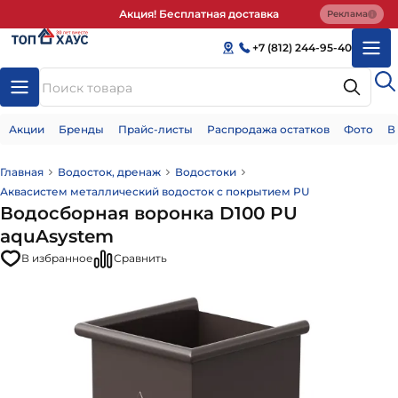
Акция! Бесплатная доставка
Реклама
+7 (812) 244-95-40
Акции
Бренды
Прайс-листы
Распродажа остатков
Фото
В
Главная
Водосток, дренаж
Водостоки
Аквасистем металлический водосток с покрытием PU
Водосборная воронка D100 PU
aquAsystem
В избранное
Сравнить