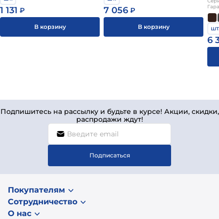
Сери
Гара
1 131
7 056
₽
₽
В корзину
В корзину
шт
6 
Подпишитесь на рассылку и будьте в курсе! Акции, скидки,
распродажи ждут!
Подписаться
Покупателям
Сотрудничество
О нас