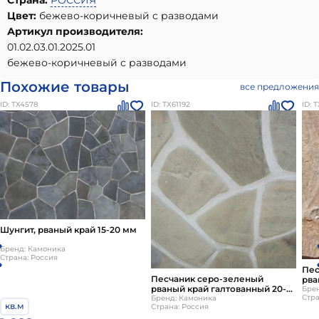
Страна:
РОССИЯ
Цвет:
бежево-коричневый с разводами
Артикул производителя:
01.02.03.01.2025.01
бежево-коричневый с разводами
Похожие товары
все предложения
ID: ТХ4578
ID: ТХ61192
ID: 
Шунгит, рваный край 15-20 мм
Бренд: Камоника
Страна: Россия
Пес
Песчаник серо-зеленый
рва
рваный край галтованный 20-
Бре
Стра
25мм Camonica
Бренд: Камоника
кв.м
Страна: Россия