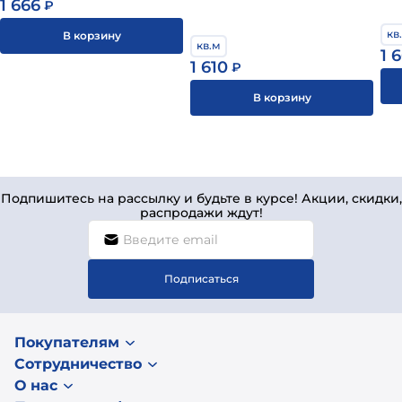
1 666
₽
кв
В корзину
кв.м
1 
1 610
₽
В корзину
Подпишитесь на рассылку и будьте в курсе! Акции, скидки,
распродажи ждут!
Подписаться
Покупателям
Сотрудничество
О нас