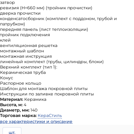
затвор
ревизия (H=660 мм) (тройник прочистки)
дверка прочистки
конденсатосборник (комплект с поддоном, трубой и
патрубком)
передняя панель (лист теплоизоляции)
тройник подключения
клей
вентиляционная решетка
монтажный шаблон
монтажная инструкция
линейный комплект (трубы, цилиндры, блоки)
Верхний комплект (тип 1):
Керамическая труба
Конус
Распорное кольцо
Шаблон для монтажа покровной плиты
Инструкции по заливке покровной плиты
Материал:
Керамика
Высота, м:
4
Диаметр, мм:
140
Торговая марка:
КераСтиль
все характеристики и описание
шт.