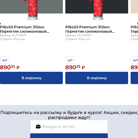
PlitoSil Premium 310мл
PlitoSil Premium 310мл
Pli
Герметик силиконовый
Герметик силиконовый
Гер
бетонный PLITONIT
Бренд: PLITONIT
антрацит PLITONIT
Бренд: PLITONIT
беж
Брен
Страна: Россия
Страна: Россия
Стра
шт
шт
шт
890
33
890
33
89
₽
₽
В корзину
В корзину
Подпишитесь на рассылку и будьте в курсе! Акции, скидки,
распродажи ждут!