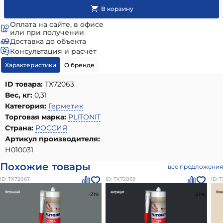
Оплата на сайте, в офисе
или при получении
Доставка до объекта
Консультация и расчёт
Характеристики
О бренде
ID товара:
ТХ72063
Вес, кг:
0,31
Категория:
Герметик
Торговая марка:
PLITONIT
Страна:
РОССИЯ
Артикул производителя:
Н010031
Похожие товары
все предложения
ID: ТХ72067
ID: ТХ72069
ID: 
-21%
-21%