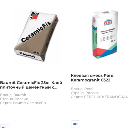
Клеевая смесь Perel
Keramogranit 0322
Baumit CeramicFix 25кг Клей
плиточный цементный с
Бренд: Perel
повышенной тиксотропностью
Страна: Россия
Бренд: Baumit
серый
Серия: PEREL KS KERAMOGRAN
Страна: Россия
Серия: Baumit CeramicFix
шт.
шт.