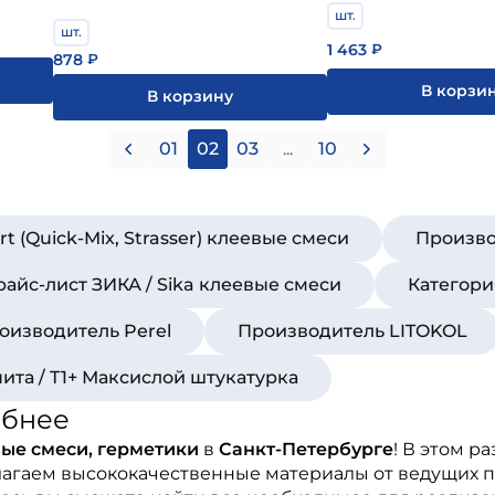
шт.
шт.
1 463
₽
878
₽
В корзи
В корзину
01
02
03
...
10
t (Quick-Mix, Strasser) клеевые смеси
Произво
райс-лист ЗИКА / Sika клеевые смеси
Категори
оизводитель Perel
Производитель LITOKOL
нита / T1+ Максислой штукатурка
обнее
ые смеси, герметики
в
Санкт-Петербурге
! В этом 
лагаем высококачественные материалы от ведущих п