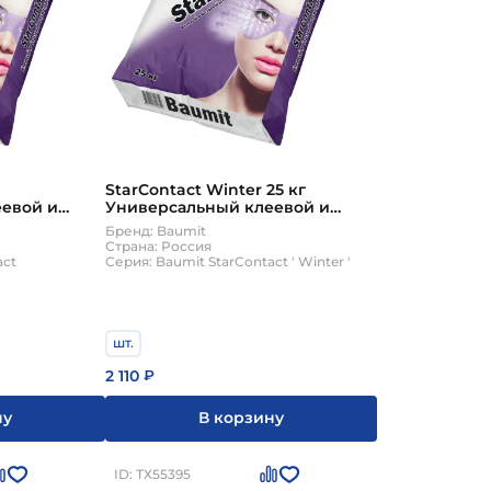
StarContact Winter 25 кг
евой и
Универсальный клеевой и
ый состав
базовый штукатурный состав
Бренд: Baumit
Baumit
Страна: Россия
act
Серия: Baumit StarContact ' Winter '
шт.
2 110
₽
ну
В корзину
ID: ТХ55395