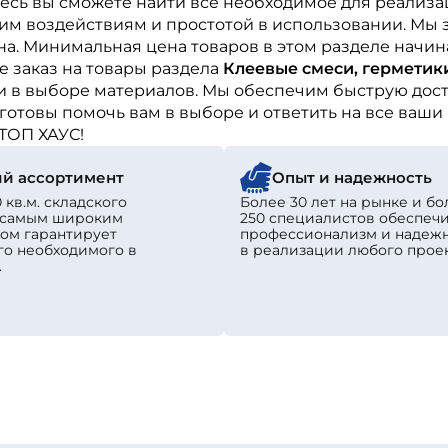
десь вы сможете найти все необходимое для реализ
им воздействиям и простотой в использовании. Мы з
а. Минимальная цена товаров в этом разделе начин
 заказ на товары раздела
Клеевые смеси, герметик
 в выборе материалов. Мы обеспечим быструю доста
готовы помочь вам в выборе и ответить на все ваши
ТОП ХАУС!
й ассортимент
Опыт и надежность
 кв.м. складского
Более 30 лет на рынке и бо
с самым широким
250 специалистов обеспеч
ом гарантирует
профессионализм и надеж
го необходимого в
в реализации любого проек
.