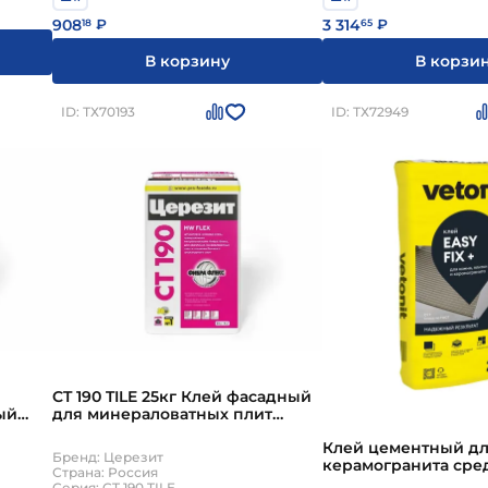
908
3 314
18
₽
65
₽
В корзину
В корзи
ID: ТХ70193
ID: ТХ72949
CT 190 TILE 25кг Клей фасадный
ый
для минераловатных плит
тки
Церезит
Клей цементный дл
Бренд: Церезит
керамогранита сре
Страна: Россия
крупного формата С
Серия: CT 190 TILE