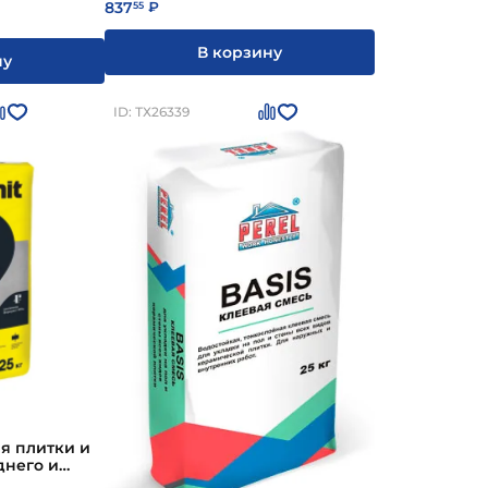
837
55
₽
В корзину
ну
ID: ТХ26339
я плитки и
днего и
1 Vetonit