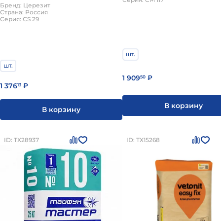
Бренд: Церезит
Страна: Россия
Серия: СS 29
шт.
шт.
1 909
50
₽
1 376
13
₽
В корзину
В корзину
ID: ТХ28937
ID: ТХ15268