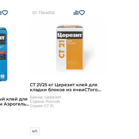
ID: ТХ44055
CT 21/25 кг Церезит клей для
кладки блоков из ячеиCTого
бетона
Бренд: Церезит
ый клей для
Страна: Россия
и Аэрогель
Серия: CT 21
шт.