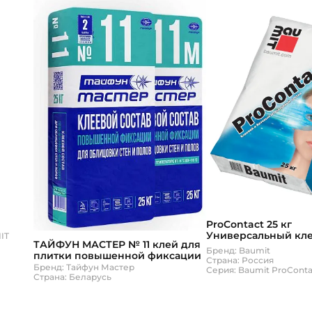
ProContact 25 кг
Универсальный кле
IT
ТАЙФУН МАСТЕР № 11 клей для
базовый штукатурн
Бренд: Baumit
плитки повышенной фиксации
Baumit
Страна: Россия
Бренд: Тайфун Мастер
Серия: Baumit ProConta
Страна: Беларусь