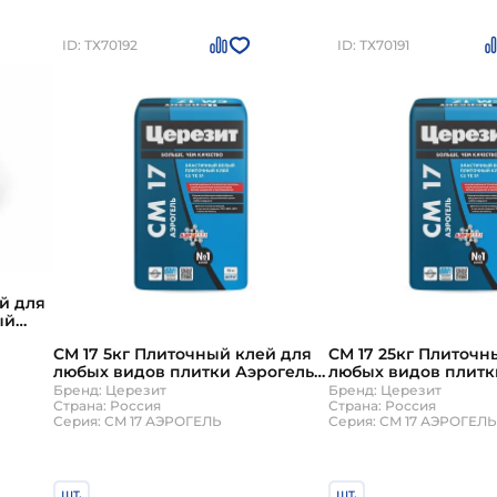
ID: ТХ70192
ID: ТХ70191
й для
ый
CM 17 5кг Плиточный клей для
CM 17 25кг Плиточн
любых видов плитки Аэрогель
любых видов плитк
Белый Церезит
Белый Церезит
Бренд: Церезит
Бренд: Церезит
Страна: Россия
Страна: Россия
Серия: CM 17 АЭРОГЕЛЬ
Серия: CM 17 АЭРОГЕЛЬ
шт.
шт.