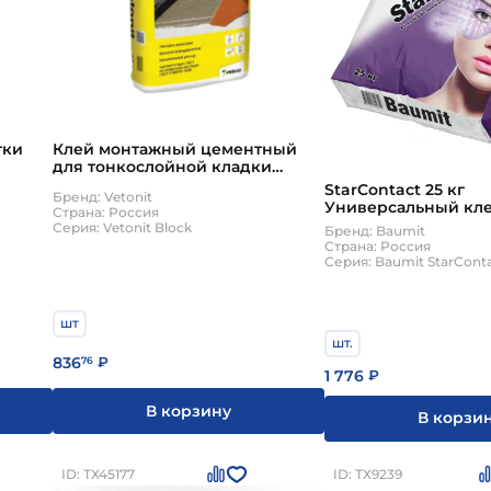
тки
Клей монтажный цементный
для тонкослойной кладки
кирпичей и блоков Weber
StarContact 25 кг
Бренд: Vetonit
Vetonit block 25кг
Универсальный кле
Страна: Россия
базовый штукатурн
Серия: Vetonit Block
Бренд: Baumit
Baumit
Страна: Россия
Серия: Baumit StarCont
шт
шт.
836
76
₽
1 776
₽
В корзину
В корзи
ID: ТХ45177
ID: ТХ9239