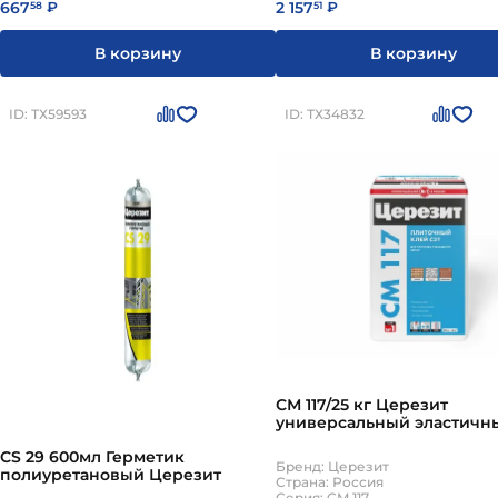
667
2 157
58
₽
51
₽
В корзину
В корзину
ID: ТХ59593
ID: ТХ34832
СМ 117/25 кг Церезит
универсальный эластичн
клей для всех видов пли
СS 29 600мл Герметик
Бренд: Церезит
полиуретановый Церезит
Страна: Россия
Серия: CM 117