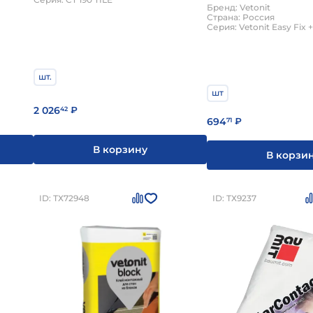
easy fix+ 25кг
Бренд: Vetonit
Страна: Россия
Серия: Vetonit Easy Fix +
шт.
шт
2 026
42
₽
694
71
₽
В корзину
В корзи
ID: ТХ72948
ID: ТХ9237