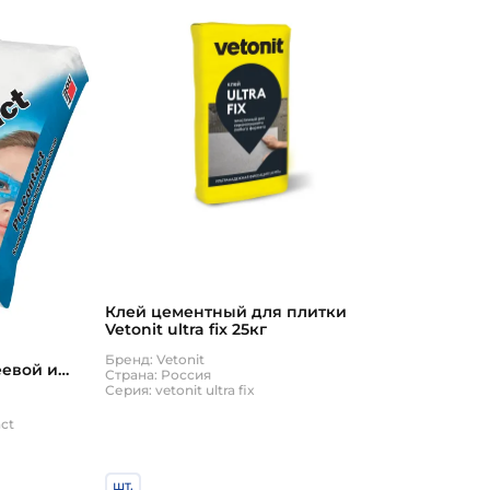
Клей цементный для плитки
Vetonit ultra fix 25кг
Бренд: Vetonit
евой и
Страна: Россия
ый состав
Серия: vetonit ultra fix
ct
шт.