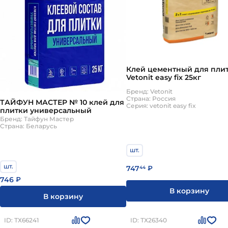
Клей цементный для пли
Vetonit easy fix 25кг
Бренд: Vetonit
Страна: Россия
ТАЙФУН МАСТЕР № 10 клей для
Серия: vetonit easy fix
плитки универсальный
Бренд: Тайфун Мастер
Страна: Беларусь
шт.
шт.
747
44
₽
746
₽
В корзину
В корзину
ID: ТХ66241
ID: ТХ26340