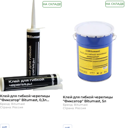
НА СКЛАДЕ
НА СКЛАДЕ
Клей для гибкой черепицы
Клей для гибкой черепицы
"Фиксатор" Bitumast, 0,3л
"Фиксатор" Bitumast, 5л
(картридж)
Бренд: Bitumast
Бренд: Bitumast
Страна: Россия
Страна: Россия
шт.
шт.