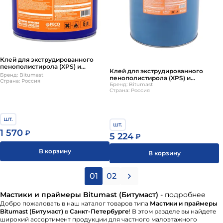
Клей для экструдированного
пенополистирола (XPS) и
Клей для экструдированного
пенопласта Bitumast, 5л (4 шт/
Бренд: Bitumast
пенополистирола (XPS) и
упаковка)
Страна: Россия
пенопласта Bitumast, 21,5л
Бренд: Bitumast
Страна: Россия
шт.
шт.
1 570
₽
5 224
₽
В корзину
В корзину
01
02
Мастики и праймеры Bitumast (Битумаст)
- подробнее
Добро пожаловать в наш каталог товаров типа
Мастики и праймеры
Bitumast (Битумаст)
в
Санкт-Петербурге
! В этом разделе вы найдете
широкий ассортимент продукции для частного малоэтажного