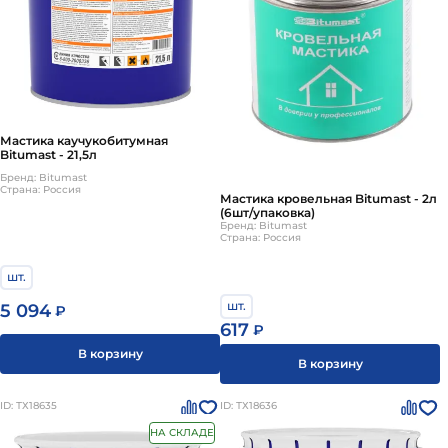
Мастика каучукобитумная
Bitumast - 21,5л
Бренд: Bitumast
Страна: Россия
Мастика кровельная Bitumast - 2л
(6шт/упаковка)
Бренд: Bitumast
Страна: Россия
шт.
шт.
5 094
₽
617
₽
В корзину
В корзину
ID: ТХ18635
ID: ТХ18636
НА СКЛАДЕ