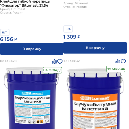
Клей для гибкой черепицы
Бренд: Bitumast
"Фиксатор" Bitumast, 21,5л
Страна: Россия
Бренд: Bitumast
Страна: Россия
шт.
шт.
1 309
₽
6 156
₽
В корзину
В корзину
ID: ТХ18628
ID: ТХ18632
НА СКЛАДЕ
НА СКЛАДЕ