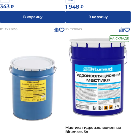
343
1 948
₽
₽
В корзину
В корзину
ID: ТХ25655
ID: ТХ18627
НА СКЛАДЕ
Мастика гидроизоляционная
Bitumast, 5л