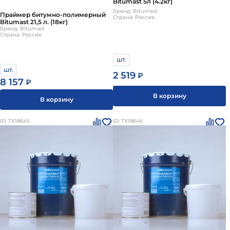
Bitumast 5л (4.2кг)
Бренд: Bitumast
Праймер битумно-полимерный
Страна: Россия
Bitumast 21,5 л. (18кг)
Бренд: Bitumast
Страна: Россия
шт.
шт.
2 519
₽
8 157
₽
В корзину
В корзину
ID: ТХ18645
ID: ТХ18646