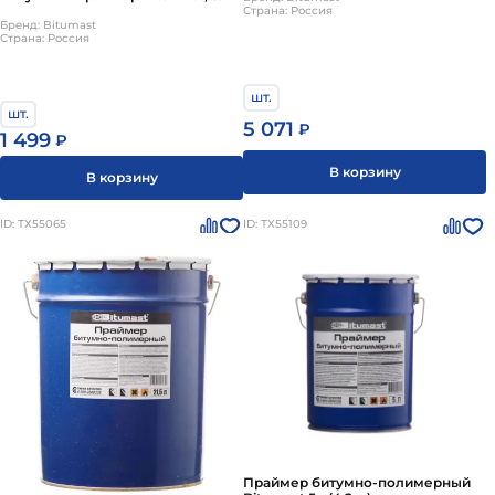
Страна: Россия
Бренд: Bitumast
Страна: Россия
шт.
шт.
5 071
₽
1 499
₽
В корзину
В корзину
ID: ТХ55065
ID: ТХ55109
Праймер битумно-полимерный