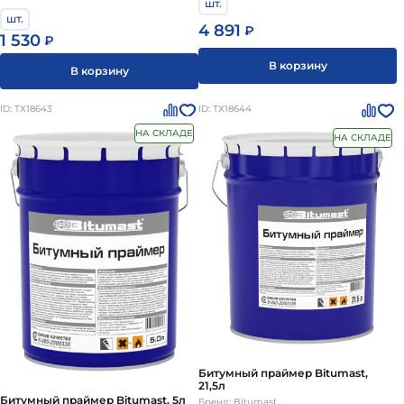
шт.
шт.
4 891
₽
1 530
₽
В корзину
В корзину
ID: ТХ18643
ID: ТХ18644
НА СКЛАДЕ
НА СКЛАДЕ
Битумный праймер Bitumast,
21,5л
Битумный праймер Bitumast, 5л
Бренд: Bitumast