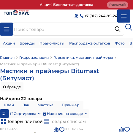
Акция! Бесплатная доставка
Реклама
+7 (812) 244-95-24
Акции
Бренды
Прайс-листы
Распродажа остатков
Фото
В
Главная
Гидроизоляция
Герметики, мастики, праймеры
Мастики и праймеры Bitumast (Битумаст)
Мастики и праймеры Bitumast
(Битумаст)
О бренде
Найдено 22 товара
Клей
Лак
Мастика
Праймер
Сортировка
Наличие на складе
Товары плиткой
Товары списком
ID: ТХ25653
ID: ТХ25654