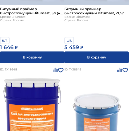
Битумный праймер
Битумный праймер
быстросохнущий Bitumast, 5л (4
быстросохнущий Bitumast, 21,5л
шт/упаковка)
Бренд: Bitumast
Бренд: Bitumast
Страна: Россия
Страна: Россия
шт.
шт.
1 646
5 459
₽
₽
В корзину
В корзину
ID: ТХ18648
ID: ТХ18649