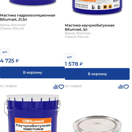
Мастика гидроизоляционная
Bitumast, 21,5л
Бренд: Bitumast
Мастика каучукобитумная
Страна: Россия
Bitumast, 5л
Бренд: Bitumast
Страна: Россия
шт.
шт.
4 725
₽
1 578
₽
В корзину
В корзину
ID: ТХ18633
ID: ТХ18629