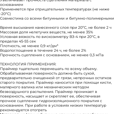
Увеличивает прочность сцепления материала с
основанием
Применяется при отрицательных температурах (не ниже
-20ºС)
Совместима со всеми битумными и битумно-полимерными
Время высыхания нанесенного слоя при 20ºС, не более 2 ч
Массовая доля нелетучих веществ, не менее 35%
Условная вязкость по вискозиметру ВЗ-4 при 20°С, в
пределах 45-55 сек
Плотность, не менее 0,9 кг/дм³
Водопоглощение в течение 24 ч, не более 2%
Прочность сцепления с основанием, не менее 0,3 мПа
ТЕХНОЛОГИЯ ПРИМЕНЕНИЯ:
Праймер тщательно перемешать по всему объему.
Обрабатываемая поверхность должна быть сухой,
предварительно очищенной от грязи, непрочных остатков
старого покрытия. Праймер наносится при помощи кисти,
малярного валика или механическим методом
безвоздушного распыления. Праймер проникает в
поверхность, насыщает и скрепляет ее, обеспечивая
прочное сцепление гидроизоляционного покрытия с
основанием. При работе в условиях низких температур
рекомендуется отогреть