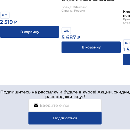
Бренд: Bitumast
Страна: Россия
Кле
шт.
пен
пен
Брен
2 519
₽
Стра
упа
шт.
В корзину
5 687
₽
шт
В корзину
1 
Подпишитесь на рассылку и будьте в курсе! Акции, скидки,
распродажи ждут!
Подписаться