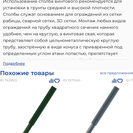
Использование столба винтового рекомендуется для
установки в грунты средней и высокой плотности.
Столбы служат основанием для ограждений из сетки
рабицы, сварной сетки, 3D сетки. Монтаж любых видов
ограждений на трубу квадратного сечения намного
удобнее, чем на круглую, а винтовая свая, которая
представляет собой цельнометаллическую круглую
трубу, заострённую в виде конуса с приваренной под
определенным углом атаки лопастью, препятствует
силам морозного пучения грунта. Столб состоит из двух
Столб Винтовой 3500мм 60х60-2000мм/d51-1500мм,
Подробнее
частейверхняя часть представляет собой квадратную
цинко-порошковое + ППК RAL
- высококачественный
Похожие товары
трубу, нижняя часть – винтовая свая.
все предложения
вариант, идеально подходящий для использования в
ID: ТХ29312
ID: ТХ71240
ID: 
частном малоэтажном строительстве. Наши материалы
бренда
Ювента столбы винтовые
отличаются
долговечностью, надежностью и соответствием всем
современным стандартам качества. Преимущества:
высокое качество от проверенного производителя,
соответствие стандартам и нормам, долговечность и
устойчивость к внешним воздействиям, легкость в
использовании и монтаже.
Столб Винтовой 3500мм