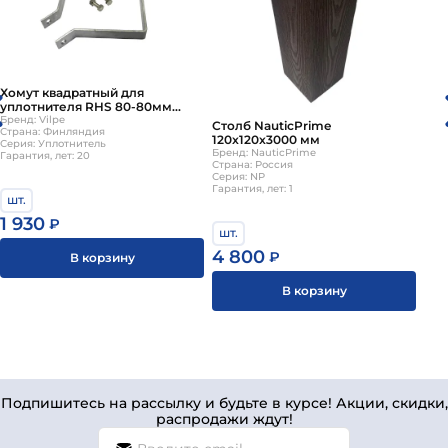
Хомут квадратный для
уплотнителя RHS 80-80мм
Vilpe
Бренд: Vilpe
Столб NauticPrime
Страна: Финляндия
120x120x3000 мм
Серия: Уплотнитель
Бренд: NauticPrime
Гарантия, лет: 20
Страна: Россия
Серия: NP
Гарантия, лет: 1
шт.
1 930
₽
шт.
4 800
₽
В корзину
В корзину
Подпишитесь на рассылку и будьте в курсе! Акции, скидки,
распродажи ждут!