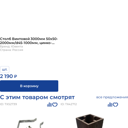
Столб Винтовой 3000мм 50х50-
2000мм/d45-1000мм, цинко-
порошковое + ППК RAL
Бренд: Ювента
Страна: Россия
шт.
2 190
₽
В корзину
С этим товаром смотрят
все предложения
ID: ТХ52739
ID: ТХ42712