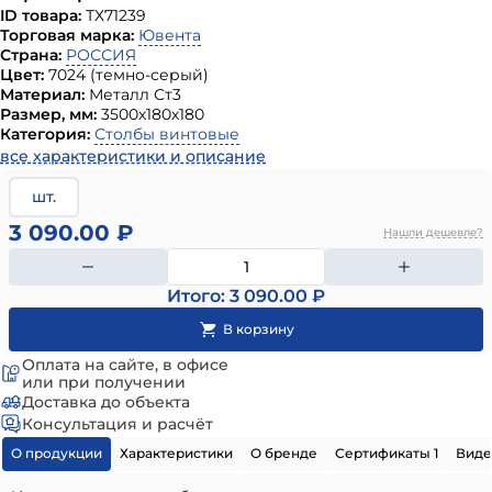
ID товара:
ТХ71239
Торговая марка:
Ювента
Страна:
РОССИЯ
Цвет:
7024 (темно-серый)
Материал:
Металл Ст3
Размер, мм:
3500х180х180
Категория:
Столбы винтовые
все характеристики и описание
шт.
3 090.00 ₽
Нашли дешевле?
Итого: 3 090.00 ₽
Оплата на сайте, в офисе
или при получении
Доставка до объекта
Консультация и расчёт
О продукции
Характеристики
О бренде
Сертификаты 1
Виде