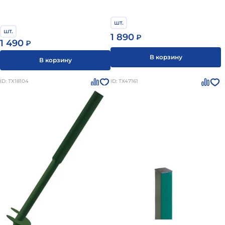
шт.
шт.
1 890
₽
1 490
₽
В корзину
В корзину
ID: ТХ18104
ID: ТХ47161