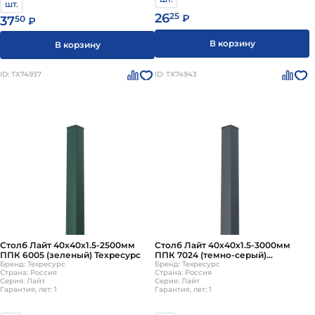
шт.
Наличие защитного покрытия. При эксплуатации в
26
25
₽
37
50
₽
условиях высокой влажности металл становится
уязвимым к коррозии. Поэтому его в процессе
В корзину
В корзину
производства покрывают цинком или другими
покрытиями, чтобы предотвратить появление
ID: ТХ74937
ID: ТХ74943
ржавчины.
Столб Лайт 40х40х1.5-2500мм
Столб Лайт 40х40х1.5-3000мм
ППК 6005 (зеленый) Техресурс
ППК 7024 (темно-серый)
Бренд: Техресурс
Техресурс
Бренд: Техресурс
Страна: Россия
Страна: Россия
Серия: Лайт
Серия: Лайт
Гарантия, лет: 1
Гарантия, лет: 1