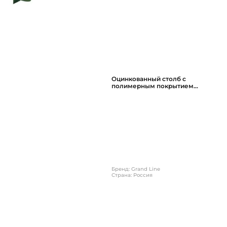
Оцинкованный столб с
полимерным покрытием
62х55х1,4х2500, 5 отверстий
Бренд: Grand Line
Страна: Россия