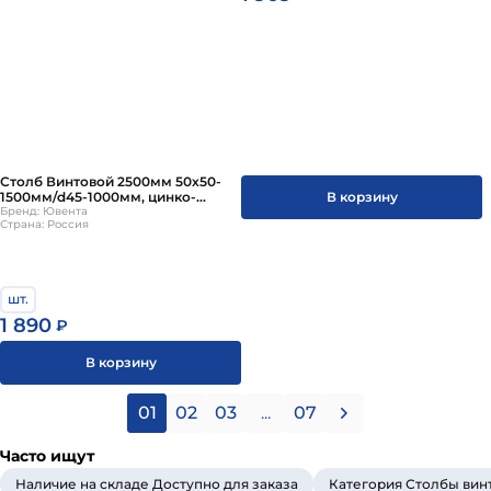
Столб Винтовой 2500мм 50х50-
В корзину
1500мм/d45-1000мм, цинко-
порошковое + ППК RAL
Бренд: Ювента
Страна: Россия
шт.
1 890
₽
В корзину
01
02
03
...
07
Часто ищут
Наличие на складе Доступно для заказа
Категория Столбы вин