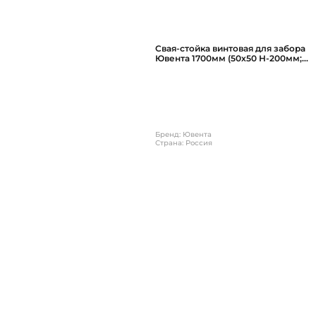
Свая-стойка винтовая для забора
Ювента 1700мм (50х50 Н-200мм;
d51 Н-1500мм), цвет черный
Бренд: Ювента
Страна: Россия