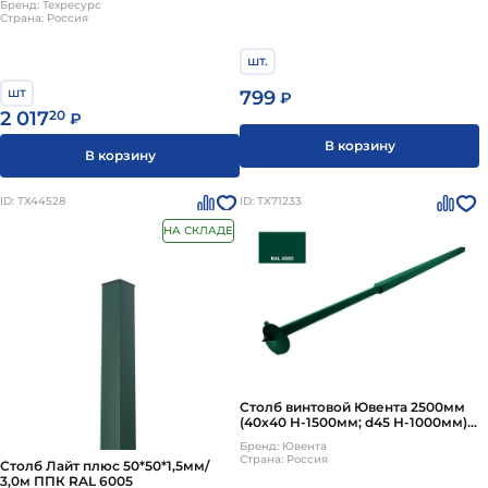
Бренд: Техресурс
Страна: Россия
шт.
шт
799
₽
2 017
20
₽
В корзину
В корзину
ID: ТХ44528
ID: ТХ71233
НА СКЛАДЕ
Столб винтовой Ювента 2500мм
(40х40 Н-1500мм; d45 Н-1000мм)
для сетки, грунт
Бренд: Ювента
трехкомпонентный зеленый
Страна: Россия
Столб Лайт плюс 50*50*1,5мм/
3,0м ППК RAL 6005