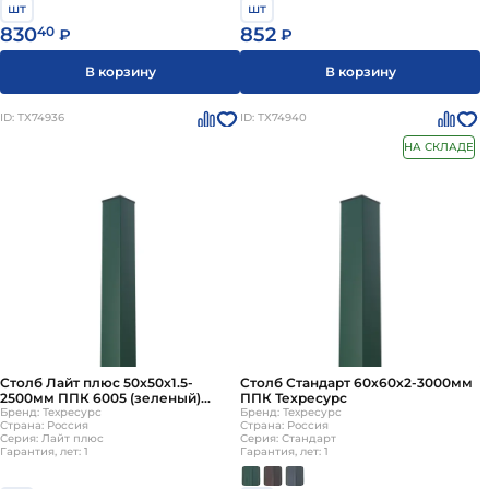
шт
шт
830
40
852
₽
₽
В корзину
В корзину
ID: ТХ74936
ID: ТХ74940
НА СКЛАДЕ
Столб Лайт плюс 50х50х1.5-
Столб Стандарт 60х60х2-3000мм
2500мм ППК 6005 (зеленый)
ППК Техресурс
Техресурс
Бренд: Техресурс
Бренд: Техресурс
Страна: Россия
Страна: Россия
Серия: Лайт плюс
Серия: Стандарт
Гарантия, лет: 1
Гарантия, лет: 1