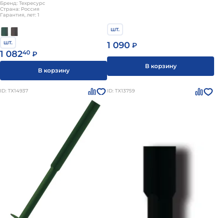
Бренд: Техресурс
Страна: Россия
Гарантия, лет: 1
шт.
шт.
1 090
₽
1 082
40
₽
В корзину
В корзину
ID: ТХ14937
ID: ТХ13759