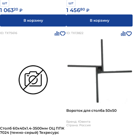
шт
шт
1 063
20
1 456
80
₽
₽
В корзину
В корзину
ID: ТХ75616
ID: ТХ13822
Вороток для столба 50х50
Бренд: Ювента
Страна: Россия
Столб 60х40х1.4-3500мм ОЦ ППК
7024 (темно-серый) Техресурс