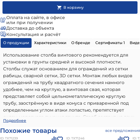
Оплата на сайте, в офисе
или при получении
Доставка до объекта
Консультация и расчёт
О продукции
Характеристики
О бренде
Сертификаты 1
Виде
Использование столба винтового рекомендуется для
установки в грунты средней и высокой плотности.
Столбы служат основанием для ограждений из сетки
рабицы, сварной сетки, 3D сетки. Монтаж любых видов
ограждений на трубу квадратного сечения намного
удобнее, чем на круглую, а винтовая свая, которая
представляет собой цельнометаллическую круглую
трубу, заострённую в виде конуса с приваренной под
определенным углом атаки лопастью, препятствует
силам морозного пучения грунта. Столб состоит из двух
Столб Винтовой 3500мм 60х60-2000мм/d51-1500мм, ППК
Подробнее
частейверхняя часть представляет собой квадратную
- высококачественный вариант, идеально подходящий
Похожие товары
трубу, нижняя часть – винтовая свая.
все предложения
для использования в частном малоэтажном
ID: ТХ71239
ID: ТХ71246
ID: 