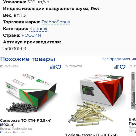
Упаковка:
500 шт/уп
Индекс изоляции воздушного шума, Rw:
-
Вес, кг:
1,3
Торговая марка:
TechnoSonus
Категория:
Крепеж
Страна:
РОССИЯ
Артикул производителя:
1400301913
Похожие товары
все предложения
ID: ТХ54694
ID: ТХ54701
ID: 
Виб
Саморезы ТС-XTN-F 3.9х41
Про
(500шт)
Брен
Бренд: TechnoSonus
Стра
Страна: Россия
Дюбель-гвоздь ТС-ДГ 6х60