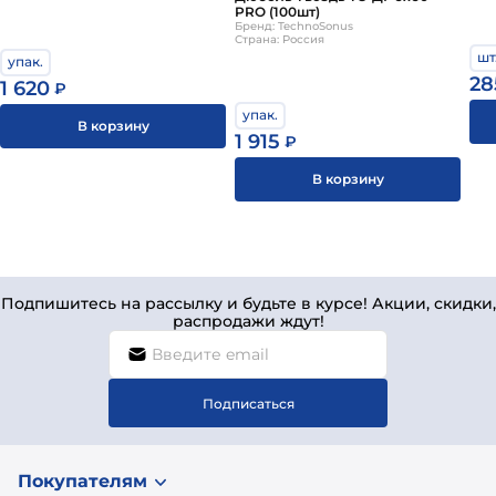
PRO (100шт)
Бренд: TechnoSonus
Страна: Россия
шт
упак.
28
1 620
₽
упак.
В корзину
1 915
₽
В корзину
Подпишитесь на рассылку и будьте в курсе! Акции, скидки,
распродажи ждут!
Подписаться
Покупателям