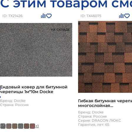
С этим товаром см
ID: ТХ21426
ID: ТХ46075
НА СКЛАДЕ
Ендовый ковер для битумной
черепицы 1м*10м Docke
Гибкая битумная череп
Бренд: Docke
Страна: Россия
многослойная
(трапециевидная нарез
Бренд: Docke
Docke DRAGON ЛЮКС К
Страна: Россия
Серия: DRAGON ЛЮКС
Гарантия, лет: 65
+1