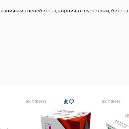
аниям из пенобетона, кирпича с пустотами, бетона 
ID: ТХ54695
ID: ТХ54694