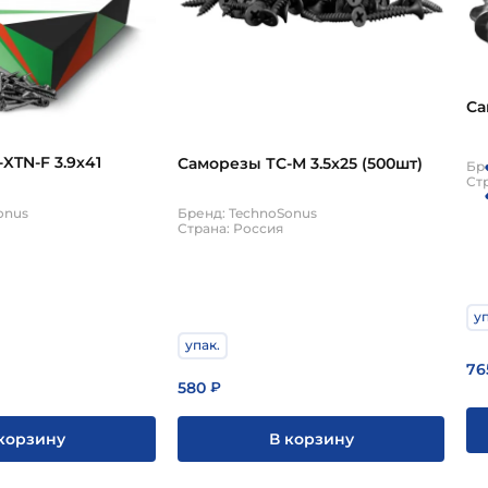
Са
XTN-F 3.9х41
Саморезы ТС-М 3.5х25 (500шт)
Бр
Ст
onus
Бренд: TechnoSonus
Страна: Россия
уп
упак.
76
580
₽
корзину
В корзину