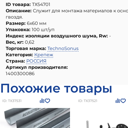
ID товара:
ТХ54701
Описание:
Служит для монтажа материалов к основ
гвоздя.
Размер:
6х60 мм
Упаковка:
100 шт/уп
Индекс изоляции воздушного шума, Rw:
-
Вес, кг:
0,62
Торговая марка:
TechnoSonus
Категория:
Крепеж
Страна:
РОССИЯ
Артикул производителя:
1400300086
Похожие товары
ID: ТХ37531
ID: ТХ37521