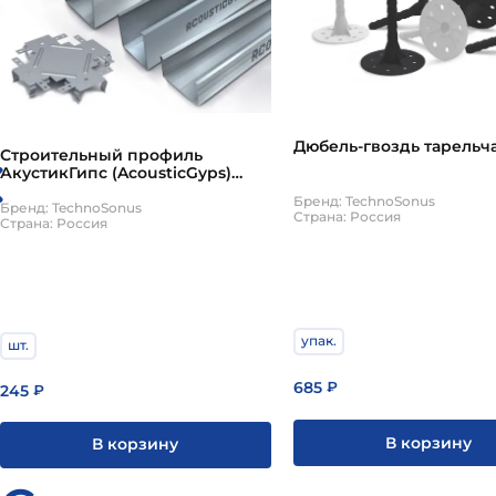
Дюбель-гвоздь тарельч
Строительный профиль
АкустикГипс (AcousticGyps)
ППН Усиленный 27х28 3м
Бренд: TechnoSonus
Бренд: TechnoSonus
Страна: Россия
Страна: Россия
упак.
шт.
685
₽
245
₽
В корзину
В корзину