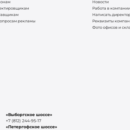
ионам
Новости
ектировщикам
Работа в компани
тавщикам
Написать директо
вопросам рекламы
Реквизиты компа
Фото офисов и скл
«Выборгское шоссе»
+7 (812) 244-95-17
«Петергофское шоссе»