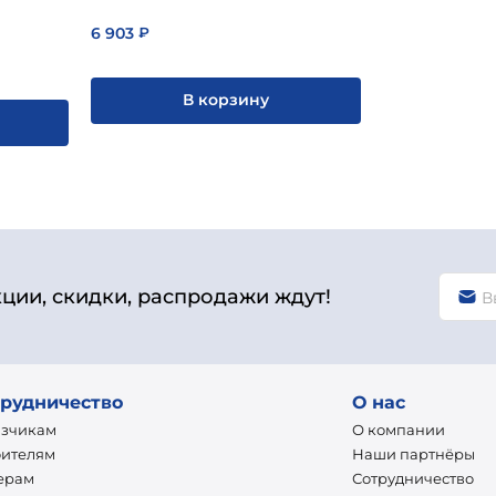
6 903
₽
В корзину
кции, скидки, распродажи ждут!
рудничество
О нас
азчикам
О компании
оителям
Наши партнёры
ерам
Сотрудничество