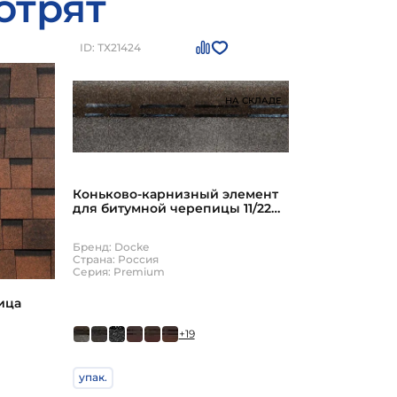
отрят
ID: ТХ21424
НА СКЛАДЕ
Коньково-карнизный элемент
для битумной черепицы 11/22
пог.м Docke ПРЕМИУМ
Бренд: Docke
Страна: Россия
Серия: Premium
ица
ка)
+19
офе
упак.