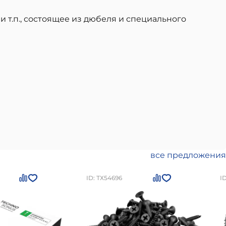
и т.п., состоящее из дюбеля и специального
все предложения
ID: ТХ54696
I