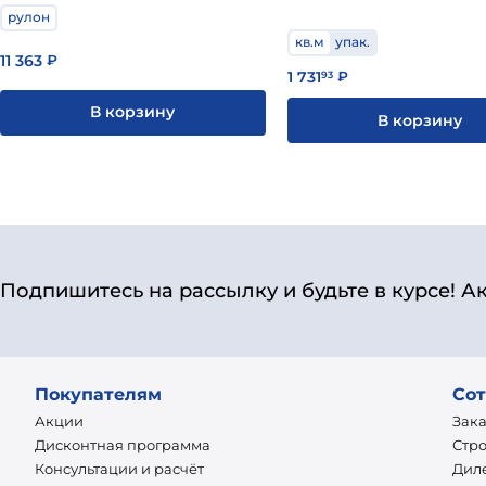
рулон
кв.м
упак.
11 363
₽
1 731
93
₽
В корзину
В корзину
Подпишитесь на рассылку и будьте в курсе! А
Покупателям
Сот
Акции
Зак
Дисконтная программа
Стр
Консультации и расчёт
Дил