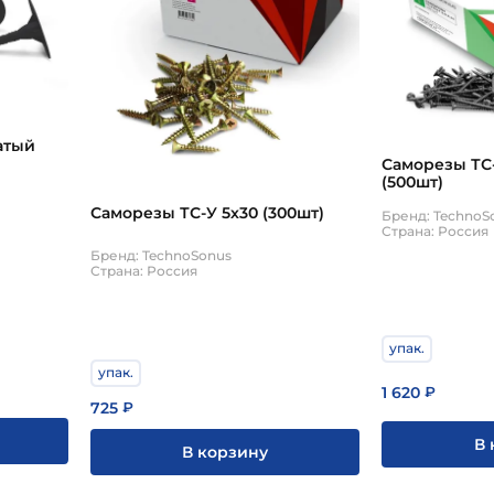
атый
Саморезы ТС-
(500шт)
Саморезы ТС-У 5х30 (300шт)
Бренд: TechnoS
Страна: Россия
Бренд: TechnoSonus
Страна: Россия
упак.
упак.
1 620
₽
725
₽
В 
В корзину