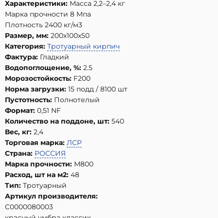
Характеристики:
Масса 2,2–2,4 кг
Марка прочности 8 Мпа
Плотность 2400 кг/м3
Размер, мм:
200х100х50
Категория:
Тротуарный кирпич
Фактура:
Гладкий
Водопоглощение, %:
2.5
Морозостойкость:
F200
Норма загрузки:
15 подд / 8100 шт
Пустотность:
Полнотелый
Формат:
0,51 NF
Количество на поддоне, шт:
540
Вес, кг:
2,4
Торговая марка:
ЛСР
Страна:
РОССИЯ
Марка прочности:
М800
Расход, шт на м2:
48
Тип:
Тротуарный
Артикул производителя:
С0000080003
красный умбра классик