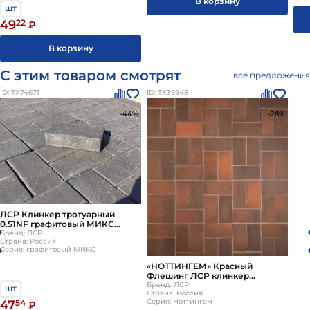
В корзину
шт
49
22
₽
В корзину
С этим товаром смотрят
все предложения
ID: ТХ74671
ID: ТХ36948
-44%
-28%
ЛСР Клинкер тротуарный
0.51NF графитовый МИКС
540шт (НКЗ)
Бренд: ЛСР
Страна: Россия
Серия: графитовый МИКС
«НОТТИНГЕМ» Красный
Флешинг ЛСР клинкер
тротуарный 0.51 NF c62860
Бренд: ЛСР
шт
Страна: Россия
Серия: Ноттингем
47
54
₽