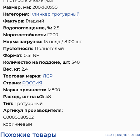
Плотность 2400 кг/м3
Размер, мм:
200х100х50
Категория:
Клинкер тротуарный
Фактура:
Гладкий
Водопоглощение, %:
2.5
Морозостойкость:
F200
Норма загрузки:
15 подд / 8100 шт
Пустотность:
Полнотелый
Формат:
0,51 NF
Количество на поддоне, шт:
540
Вес, кг:
2,4
Торговая марка:
ЛСР
Страна:
РОССИЯ
Марка прочности:
М800
Расход, шт на м2:
48
Тип:
Тротуарный
Артикул производителя:
С0000080502
коричневый
Похожие товары
все предложения