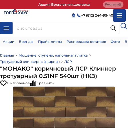
Акция! Бесплатная доставка
Реклама
+7 (812) 244-95-40
Акции
Бренды
Прайс-листы
Распродажа остатков
Фото
В
Главная
Мощение, ступени, напольная плитка
Тротуарный клинкерный кирпич
ЛСР
"МОНАКО" коричневый ЛСР Клинкер
тротуарный 0.51NF 540шт (НКЗ)
В избранное
Сравнить