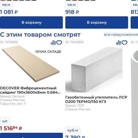
кв.м
кв.м
кв
1 081
918
81
₽
₽
В корзину
В корзину
С этим товаром смотрят
все предложения
ID: ТХ31830
ID: ТХ45953
ID: 
-10%
НА СКЛАДЕ
DECOVER Фиброцементный
сайдинг 190х3600х8мм 0.684м2
Sandy
Бренд: Decover
Газобетонный утеплитель ЛСР
Страна: Россия
D200 ТЕРМО/150 КГЗ
Гарантия, лет: 7
Бренд: ЛСР
Страна: Россия
шт.
1 516
84
₽
куб.м
7 390
₽