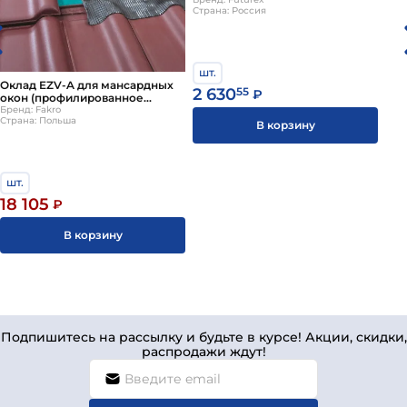
коричневый MPO 007
Страна: Россия
шт.
Оклад EZV-A для мансардных
2 630
55
₽
окон (профилированное
кров.покрытие) 94*118 Fakro
Бренд: Fakro
Страна: Польша
(Факро)
В корзину
шт.
18 105
₽
В корзину
Подпишитесь на рассылку и будьте в курсе! Акции, скидки,
распродажи ждут!