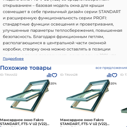
открыванием – базовая модель окна для крыши
совмещает в себе привычный дизайн серии STANDART
и расширенную функциональность серии PROFI:
стандартные функции освещения и проветривания,
улучшенные параметры теплосбережения, повышенная
безопасность. Благодаря фрикционным петлям,
располагающимся в центральной части оконной
коробки, створку окна можно оставлять в позиции
наклона, а также поворачивать вокруг оси на 180°, что
Мансардное окно Fakro STANDART, FTS-V U2 (V22)
Подробнее
делает удобным мытье внешнего стекла.
94х140 см
- высококачественный вариант, идеально
Похожие товары
все предложения
подходящий для использования в частном малоэтажном
ID: ТХ44432
ID: ТХ44428
ID: 
строительстве. Наши материалы бренда
Однокамерные
мансардные окна Fakro
отличаются долговечностью,
-20%
-20%
надежностью и соответствием всем современным
стандартам качества. Преимущества: высокое качество
от проверенного производителя, соответствие
стандартам и нормам, долговечность и устойчивость к
внешним воздействиям, легкость в использовании и
Мансардное окно Fakro
Мансардное окно Fakro
монтаже.
Мансардное окно Fakro STANDART, FTS-V U2
STANDART, FTS-V U2 (V22)
STANDART, FTS-V U2 (V22)
(V22) 94х140 см
можно приобрести в
Санкт-Петербурге