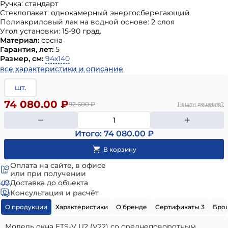
Ручка: стандарт
Стеклопакет: однокамерный энергосберегающий
Полиакриловый лак на водной основе: 2 слоя
Угол установки: 15-90 град.
Материал:
сосна
Гарантия, лет:
5
Размер, см:
94х140
все характеристики и описание
шт.
74 080.00 ₽
92 600
₽
Нашли дешевле?
Итого: 74 080.00 ₽
Оплата на сайте, в офисе
или при получении
Доставка до объекта
Консультация и расчёт
О продукции
Характеристики
О бренде
Сертификаты 3
Бро
Модель окна FTS-V U2 (V22) со среднеповоротным