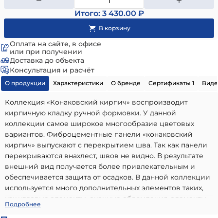
Итого: 3 430.00 ₽
Оплата на сайте, в офисе
или при получении
Доставка до объекта
Консультация и расчёт
О продукции
Характеристики
О бренде
Сертификаты 1
Виде
Коллекция «Конаковский кирпич» воспроизводит
кирпичную кладку ручной формовки. У данной
коллекции самое широкое многообразие цветовых
вариантов. Фиброцементные панели «конаковский
кирпич» выпускают с перекрытием шва. Так как панели
перекрываются внахлест, швов не видно. В результате
внешний вид получается более привлекательным и
обеспечивается защита от осадков. В данной коллекции
используется много дополнительных элементов таких,
как угловые элементы, оконные обрамления, элементы
Облицовочная камень-панель конаковский кирпич
Подробнее
декора и т.д. Уникальная запатентованная система
№35
- высококачественный вариант, идеально