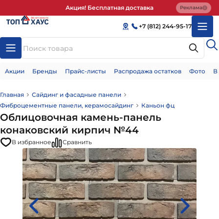
Акция! Бесплатная доставка
Реклама
+7 (812) 244-95-17
Акции
Бренды
Прайс-листы
Распродажа остатков
Фото
В
Главная
Сайдинг и фасадные панели
Фиброцементные панели, керамосайдинг
Каньон фц
Облицовочная камень-панель
конаковский кирпич №44
В избранное
Сравнить