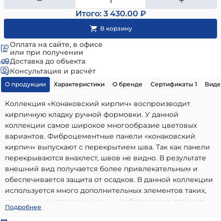
Итого: 3 430.00 ₽
Оплата на сайте, в офисе
или при получении
Доставка до объекта
Консультация и расчёт
О продукции
Характеристики
О бренде
Сертификаты 1
Виде
Коллекция «Конаковский кирпич» воспроизводит
кирпичную кладку ручной формовки. У данной
коллекции самое широкое многообразие цветовых
вариантов. Фиброцементные панели «конаковский
кирпич» выпускают с перекрытием шва. Так как панели
перекрываются внахлест, швов не видно. В результате
внешний вид получается более привлекательным и
обеспечивается защита от осадков. В данной коллекции
используется много дополнительных элементов таких,
как угловые элементы, оконные обрамления, элементы
Облицовочная камень-панель конаковский кирпич
Подробнее
декора и т.д. Уникальная запатентованная система
№44
- высококачественный вариант, идеально