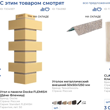
С этим товаром смотрят
все предложения
ID: ТХ34937
ID: ТХ45961
ID: 
НА СКЛАДЕ
НА СКЛАДЕ
CLA
Кли
Уголок металлический
101
Брен
внешний 50х50х1250 мм
Стра
Бренд: ТехноНиколь
Сери
Страна: Россия
Гара
Угол к панели Docke FLEMISH
(Дёке Флемиш)
Бренд: Docke
Страна: Россия
шт
+12
Серия: Standart FLEMISH
3 
Гарантия, лет: 50
шт.