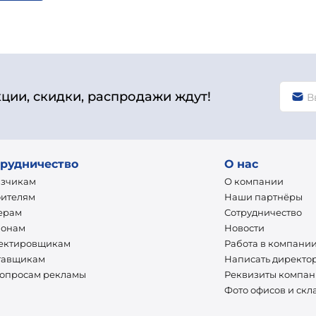
кции, скидки, распродажи ждут!
рудничество
О нас
азчикам
О компании
оителям
Наши партнёры
ерам
Сотрудничество
ионам
Новости
ектировщикам
Работа в компани
тавщикам
Написать директо
вопросам рекламы
Реквизиты компа
Фото офисов и скл