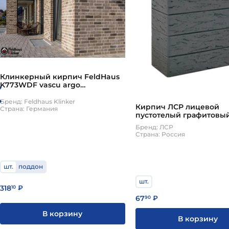
Клинкерный кирпич FeldHaus
K773WDF vascu argo
antrablanca
Бренд: Feldhaus Klinker
Кирпич ЛСР лицевой
Страна: Германия
пустотелый графитовый
рустик
Бренд: ЛСР
Страна: Россия
шт.
поддон
шт.
318
10
₽
67
90
₽
В корзину
В корзину