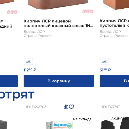
Кирпич ЛСР 
Кирпич ЛСР лицевой
NF
пустотелый 
полнотелый красный флэш 1NF
адкий
рустик С0000
угловой R60 С0000058545
Бренд: ЛСР
Бренд: ЛСР
Страна: Россия
Страна: Россия
шт.
шт.
31
112
90
₽
90
₽
В 
В корзину
отрят
ID: ТХ42703
ID: ТХ37911
АКЦИЯ
БЕС
НА СКЛАДЕ