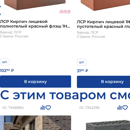
ЛСР Кирпич лицевой
ЛСР Кирпич лицевой 1
полнотелый красный флэш 1НФ
пустотелый красный гл
М400 F50 Б рустик, 240шт РКЗ
Бренд: ЛСР
Бренд: ЛСР
Страна: Россия
Страна: Россия
шт.
шт.
102
31
90
₽
90
₽
В корзину
В корзину
С этим товаром см
ID: ТХ48884
ID: ТХ42295