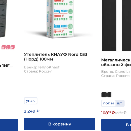
Утеплитель КНАУФ Nord 033
(Норд) 100мм
Металлическ
образный фи
 1NF
Бренд: ТеплоKnauf
двусторонни
Страна: Россия
Бренд: Grand Li
Страна: Россия
упак.
пог. м
шт.
2 249
₽
108
55
₽
₽
127
70
В корзину
В 