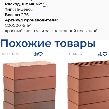
Расход, шт на м2:
52
Тип:
Лицевой
Вес, кг:
2,76
Артикул производителя:
С0000075154
красный флэш ультра с пепельной посыпкой
Похожие товары
ID: ТХ66736
ID: ТХ12164