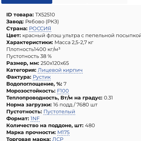
ID товара:
ТХ52510
Завод:
Рябово (РКЗ)
Страна:
РОССИЯ
Цвет:
красный флэш ультра с пепельной посыпко
Характеристики:
Масса 2,5-2,7 кг
Плотность1400 кг/м³
Пустотность 38 %
Размер, мм:
250х120х65
Категория:
Лицевой кирпич
Фактура:
Рустик
Водопоглощение, %:
7
Морозостойкость:
F100
Теплопроводность, Вт/м на градус:
0.31
Норма загрузки:
16 подд / 7680 шт
Пустотность:
Пустотелый
Формат:
1NF
Количество на поддоне, шт:
480
Марка прочности:
М175
Торговая марка:
ЛСР