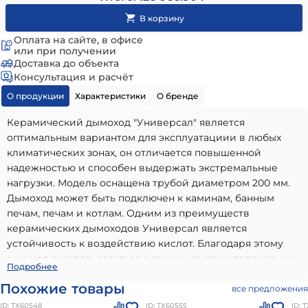
Оплата на сайте, в офисе
или при получении
Доставка до объекта
Консультация и расчёт
О продукции
Характеристики
О бренде
Керамический дымоход "Универсал" является
оптимальным вариантом для эксплуатациии в любых
климатических зонах, он отличается повышенной
надежностью и способен выдержать экстремальные
нагрузки. Модель оснащена трубой диаметром 200 мм.
Дымоход может быть подключен к каминам, банным
печам, печам и котлам. Одним из преимуществ
керамических дымоходов Универсал является
устойчивость к воздействию кислот. Благодаря этому
они могут использоваться с такими видами топлива, как
Керамический дымоход УНИВЕРСАЛ D200 H4м (подкл
Подробнее
газ, дизель, керосин, древесина и уголь.
90, верхний комплект) КераСтиль
-
Похожие товары
все предложения
высококачественный вариант, идеально подходящий для
ID: ТХ60548
ID: ТХ60555
ID: 