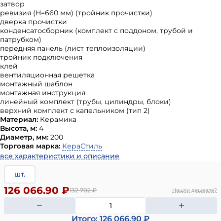
затвор
ревизия (H=660 мм) (тройник прочистки)
дверка прочистки
конденсатосборник (комплект с поддоном, трубой и
патрубком)
передняя панель (лист теплоизоляции)
тройник подключения
клей
вентиляционная решетка
монтажный шаблон
монтажная инструкция
линейный комплект (трубы, цилиндры, блоки)
верхний комплект с капельником (тип 2)
Материал:
Керамика
Высота, м:
4
Диаметр, мм:
200
Торговая марка:
КераСтиль
все характеристики и описание
шт.
126 066.90 ₽
132 702
₽
Нашли дешевле?
Итого: 126 066.90 ₽