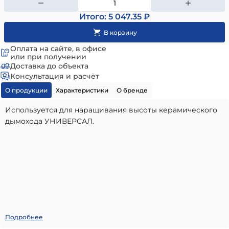
Итого: 5 047.35 ₽
Оплата на сайте, в офисе
или при получении
Доставка до объекта
Консультация и расчёт
О продукции
Характеристики
О бренде
Используется для наращивания высоты керамического
дымохода УНИВЕРСАЛ.
Линейная часть керамического дымохода УНИВЕРСАЛ
Подробнее
D140 H0,33м КераСтиль
- высококачественный вариант,