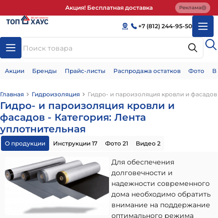
Акция! Бесплатная доставка
Реклама
+7 (812) 244-95-50
Акции
Бренды
Прайс-листы
Распродажа остатков
Фото
В
Главная
Гидроизоляция
Гидро- и пароизоляция кровли и фасадов
Гидро- и пароизоляция кровли и
фасадов - Категория: Лента
уплотнительная
О продукции
Инструкции 17
Фото 21
Видео 2
Для обеспечения
долговечности и
надежности современного
дома необходимо обратить
внимание на поддержание
оптимального режима