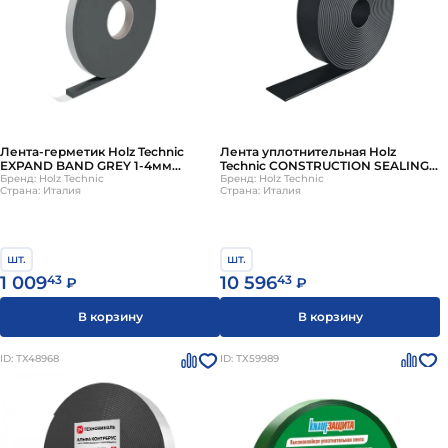
Лента-герметик Holz Technic
Лента уплотнительная Holz
EXPAND BAND GREY 1-4мм
Technic CONSTRUCTION SEALING
0.01х13м
Бренд: Holz Technic
3мм 0.046х25м
Бренд: Holz Technic
Страна: Италия
Страна: Италия
шт.
шт.
1 009
43
10 596
43
₽
₽
В корзину
В корзину
ID: ТХ48968
ID: ТХ59989