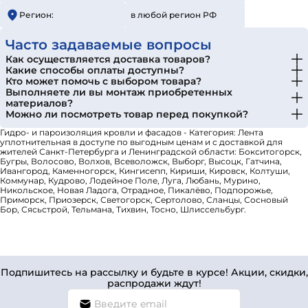
Регион:
в любой регион РФ
Часто задаваемые вопросы
Как осуществляется доставка товаров?
Какие способы оплаты доступны?
Кто может помочь с выбором товара?
Выполняете ли вы монтаж приобретенных
материалов?
Можно ли посмотреть товар перед покупкой?
Гидро- и пароизоляция кровли и фасадов - Категория: Лента
уплотнительная в доступе по выгодным ценам и с доставкой для
жителей Санкт-Петербурга и Ленинградской области: Бокситогорск,
Бугры, Волосово, Волхов, Всеволожск, Выборг, Высоцк, Гатчина,
Ивангород, Каменногорск, Кингисепп, Кириши, Кировск, Колтуши,
Коммунар, Кудрово, Лодейное Поле, Луга, Любань, Мурино,
Никольское, Новая Ладога, Отрадное, Пикалёво, Подпорожье,
Приморск, Приозерск, Светогорск, Сертолово, Сланцы, Сосновый
Бор, Сясьстрой, Тельмана, Тихвин, Тосно, Шлиссельбург.
Подпишитесь на рассылку и будьте в курсе! Акции, скидки,
распродажи ждут!