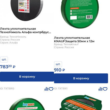
Лента уплотнительная
ТехноНиколь Альфа контрбрус
60мм х 30м
Бренд: ТехноНиколь
Лента уплотнительная
Страна: Россия
KNAUFЗащита 50мм х 12м
Серия: Альфа
Бренд: ТеплоKnauf
Страна: Россия
шт.
шт.
783
20
₽
910
₽
В корзину
В корзину
ID: ТХ73910
ID: ТХ73911