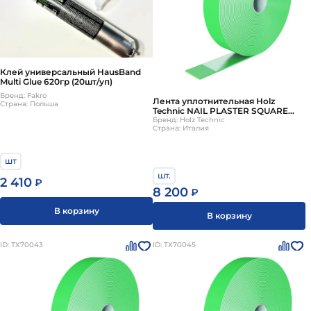
Клей универсальный HausBand
Multi Glue 620гр (20шт/уп)
Бренд: Fakro
Лента уплотнительная Holz
Страна: Польша
Technic NAIL PLASTER SQUARE
3мм 50х50мм 400шт
Бренд: Holz Technic
Страна: Италия
шт
шт.
2 410
₽
8 200
₽
В корзину
В корзину
ID: ТХ70043
ID: ТХ70045