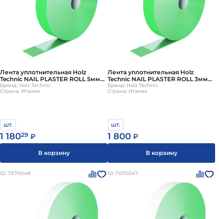
Лента уплотнительная Holz
Лента уплотнительная Holz
Technic NAIL PLASTER ROLL 5мм
Technic NAIL PLASTER ROLL 3мм
0.05х10м
Бренд: Holz Technic
0.05х30м
Бренд: Holz Technic
Страна: Италия
Страна: Италия
шт.
шт.
1 180
29
1 800
₽
₽
В корзину
В корзину
ID: ТХ70048
ID: ТХ70047