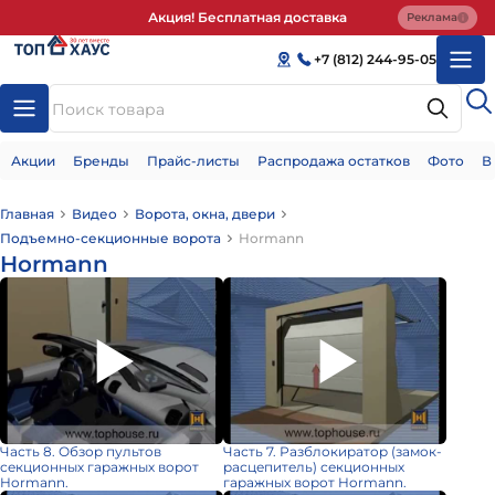
Акция! Бесплатная доставка
Реклама
+7 (812) 244-95-05
Акции
Бренды
Прайс-листы
Распродажа остатков
Фото
В
Главная
Видео
Ворота, окна, двери
Подъемно-секционные ворота
Hormann
Hormann
Часть 8. Обзор пультов
Часть 7. Разблокиратор (замок-
секционных гаражных ворот
расцепитель) секционных
Hormann.
гаражных ворот Hormann.