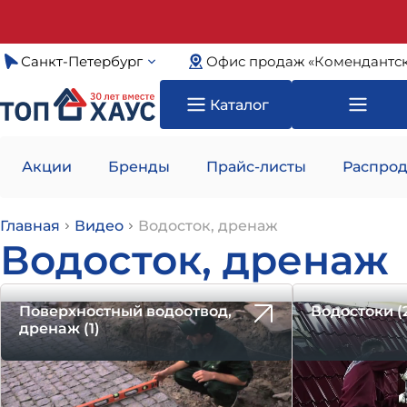
Санкт-Петербург
Офис продаж «Комендантск
Каталог
Акции
Бренды
Прайс-листы
Распрод
Главная
Видео
Водосток, дренаж
Водосток, дренаж
Поверхностный водоотвод,
Водостоки (
дренаж (1)