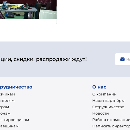
кции, скидки, распродажи ждут!
рудничество
О нас
азчикам
О компании
оителям
Наши партнёры
ерам
Сотрудничество
ионам
Новости
ектировщикам
Работа в компани
тавщикам
Написать директо