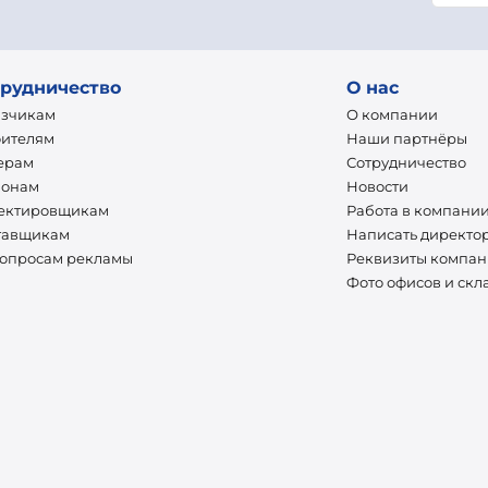
рудничество
О нас
азчикам
О компании
оителям
Наши партнёры
ерам
Сотрудничество
ионам
Новости
ектировщикам
Работа в компани
тавщикам
Написать директо
вопросам рекламы
Реквизиты компа
Фото офисов и скл