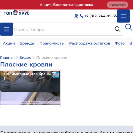
Акция! Бесплатная доставка
Реклама
+7 (812) 244-95-35
Акции
Бренды
Прайс-листы
Распродажа остатков
Фото
В
Главная
Видео
Плоские кровли
Плоские кровли
Полимерные мембраны
(1)
Подпишитесь на рассылку и будьте в курсе! Акции, скидки,