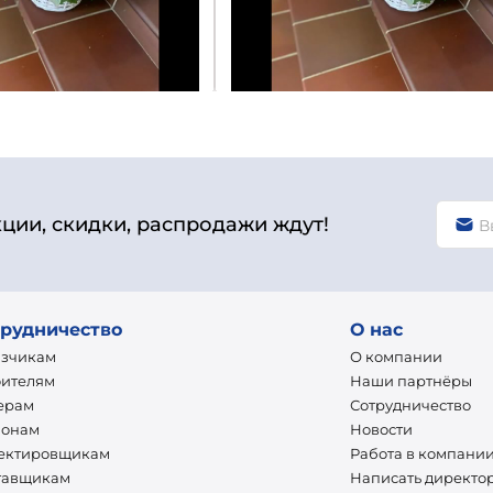
кции, скидки, распродажи ждут!
рудничество
О нас
азчикам
О компании
оителям
Наши партнёры
ерам
Сотрудничество
ионам
Новости
ектировщикам
Работа в компани
тавщикам
Написать директо