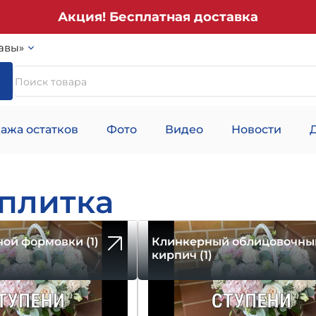
Акция! Бесплатная доставка
авы»
ажа остатков
Фото
Видео
Новости
 плитка
ой формовки (1)
Клинкерный облицовочны
кирпич (1)