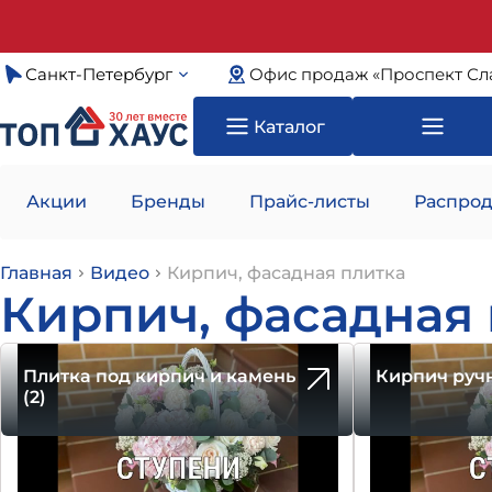
Санкт-Петербург
Офис продаж «Проспект Сл
Каталог
Акции
Бренды
Прайс-листы
Распрод
Главная
Видео
Кирпич, фасадная плитка
Кирпич, фасадная
Плитка под кирпич и камень
Кирпич ручн
(2)