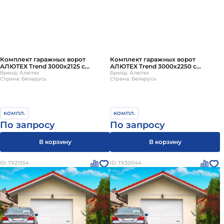
Комплект гаражных ворот
Комплект гаражных ворот
АЛЮТЕХ Trend 3000х2125 с
АЛЮТЕХ Trend 3000х2250 с
ручным управлением
Бренд: Алютех
ручным управлением
Бренд: Алютех
Страна: Беларусь
Страна: Беларусь
компл.
компл.
По запросу
По запросу
В корзину
В корзину
ID: ТХ21554
ID: ТХ30044