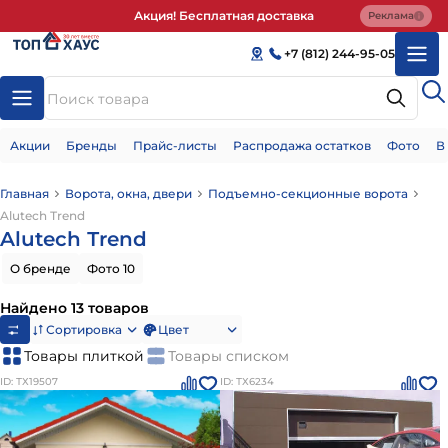
Акция! Бесплатная доставка
Реклама
+7 (812) 244-95-05
Акции
Бренды
Прайс-листы
Распродажа остатков
Фото
В
Главная
Ворота, окна, двери
Подъемно-секционные ворота
Alutech Тrend
Alutech Тrend
О бренде
Фото 10
Найдено 13 товаров
Сортировка
Цвет
Товары плиткой
Товары списком
ID: ТХ19507
ID: ТХ6234