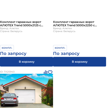
Комплект гаражных ворот
Комплект гаражных ворот
АЛЮТЕХ Trend 5000х2125 с
АЛЮТЕХ Trend 5000х2250 с
ручным управлением
Бренд: Алютех
ручным управлением
Бренд: Алютех
Страна: Беларусь
Страна: Беларусь
компл.
компл.
По запросу
По запросу
В корзину
В корзину
ID: ТХ25940