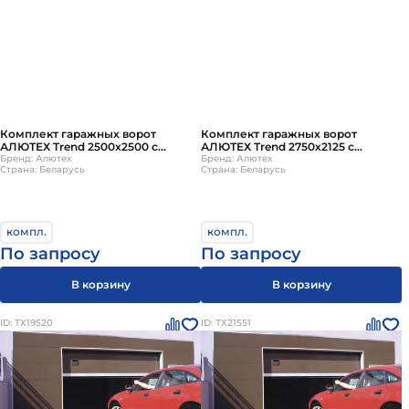
Комплект гаражных ворот
Комплект гаражных ворот
АЛЮТЕХ Trend 2500х2500 с
АЛЮТЕХ Trend 2750х2125 с
ручным управлением
Бренд: Алютех
ручным управлением
Бренд: Алютех
Страна: Беларусь
Страна: Беларусь
компл.
компл.
По запросу
По запросу
В корзину
В корзину
ID: ТХ19520
ID: ТХ21551