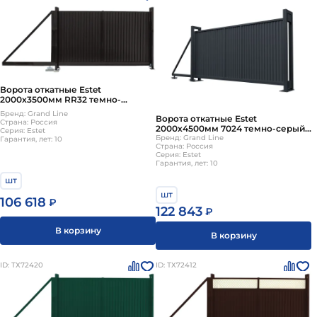
Ворота откатные Estet
2000х3500мм RR32 темно-
коричневый Grand Line
Бренд: Grand Line
Ворота откатные Estet
Страна: Россия
2000х4500мм 7024 темно-серый
Серия: Estet
Grand Line
Бренд: Grand Line
Гарантия, лет: 10
Страна: Россия
Серия: Estet
Гарантия, лет: 10
шт
шт
106 618
₽
122 843
₽
В корзину
В корзину
ID: ТХ72420
ID: ТХ72412