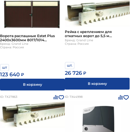
Рейка с креплением для
Ворота распашные Estet Plus
откатных ворот до 5,5 м
2400х3600мм 8017/1014
включительно
Бренд: Grand Line
коричневый Grand Line
Бренд: Grand Line
Страна: Россия
Страна: Россия
шт.
шт
26 726
₽
123 640
₽
В корзину
В корзину
ID: ТХ27863
ID: ТХ44998