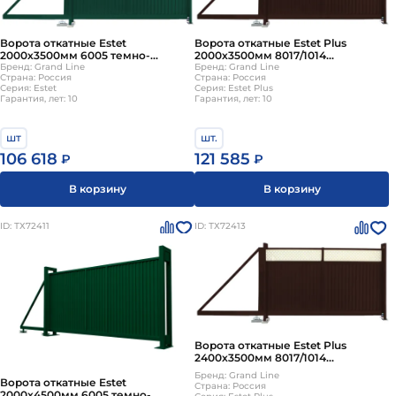
Ворота откатные Estet
Ворота откатные Estet Plus
2000х3500мм 6005 темно-
2000х3500мм 8017/1014
зеленый Grand Line
Бренд: Grand Line
коричневый Grand Line
Бренд: Grand Line
Страна: Россия
Страна: Россия
Серия: Estet
Серия: Estet Plus
Гарантия, лет: 10
Гарантия, лет: 10
шт
шт.
106 618
121 585
₽
₽
В корзину
В корзину
ID: ТХ72411
ID: ТХ72413
Ворота откатные Estet Plus
2400х3500мм 8017/1014
коричневый Grand Line
Бренд: Grand Line
Ворота откатные Estet
Страна: Россия
2000х4500мм 6005 темно-