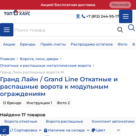
Акция! Бесплатная доставка
Реклама
+7 (812) 244-95-17
Акции
Бренды
Прайс-листы
Распродажа остатков
Фото
В
Главная
Ворота, окна, двери
Откатные и распашные металлические ворота
Гранд Лайн распашные ворота М
Гранд Лайн / Grand Line Откатные и
распашные ворота к модульным
ограждениям
О бренде
Инструкции 1
Фото 2
Найдено 17 товаров
Ворота откатные
Ворота распашные
Комплект автоматики
Сортировка
Наличие на складе
Цвет