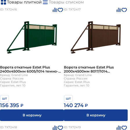
Товары плиткой
Товары списком
ID: ТХ72416
ID: ТХ72417
Ворота откатные Estet Plus
Ворота откатные Estet Plus
2400х4500мм 6005/1014 темно-
2000х4500мм 8017/1014
зеленый Grand Line
Бренд: Grand Line
коричневый Grand Line
Бренд: Grand Line
Страна: Россия
Страна: Россия
Серия: Estet Plus
Серия: Estet Plus
Гарантия, лет: 10
Гарантия, лет: 10
шт
шт
156 395
140 274
₽
₽
В корзину
В корзину
ID: ТХ72418
ID: ТХ72419