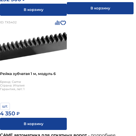
В корзину
В корзину
ID: ТХ5402
Рейка зубчатая 1 м, модуль 6
Бренд: Came
Страна: Италия
Гарантия, лет: 1
шт.
4 350
₽
В корзину
CAME автоматика для откатных ворот
- подробнее