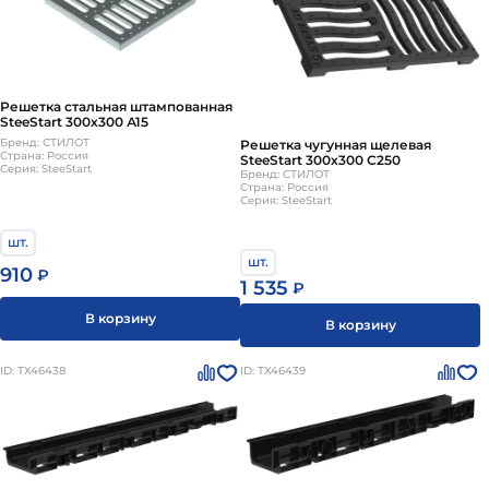
Решетка стальная штампованная
SteeStart 300х300 А15
Бренд: СТИЛОТ
Решетка чугунная щелевая
Страна: Россия
SteeStart 300х300 С250
Серия: SteeStart
Бренд: СТИЛОТ
Страна: Россия
Серия: SteeStart
шт.
шт.
910
₽
1 535
₽
В корзину
В корзину
ID: ТХ46438
ID: ТХ46439