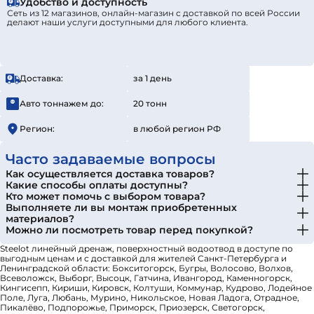
Удобство и доступность
Сеть из 12 магазинов, онлайн-магазин с доставкой по всей России
делают наши услуги доступными для любого клиента.
Доставка:
за 1 день
Авто тоннажем до:
20 тонн
Регион:
в любой регион РФ
Часто задаваемые вопросы
Как осуществляется доставка товаров?
Какие способы оплаты доступны?
Кто может помочь с выбором товара?
Выполняете ли вы монтаж приобретенных
материалов?
Можно ли посмотреть товар перед покупкой?
Steelot линейный дренаж, поверхностный водоотвод в доступе по
выгодным ценам и с доставкой для жителей Санкт-Петербурга и
Ленинградской области: Бокситогорск, Бугры, Волосово, Волхов,
Всеволожск, Выборг, Высоцк, Гатчина, Ивангород, Каменногорск,
Кингисепп, Кириши, Кировск, Колтуши, Коммунар, Кудрово, Лодейное
Поле, Луга, Любань, Мурино, Никольское, Новая Ладога, Отрадное,
Пикалёво, Подпорожье, Приморск, Приозерск, Светогорск,