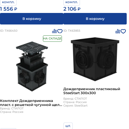
компл.
компл.
1 556
2 106
₽
₽
В корзину
В корзину
ID: ТХ66450
ID: ТХ63855
НА СКЛАДЕ
Дождеприемник пластиковый
SteeStart 300х300
Бренд: СТИЛОТ
Комплект Дождеприемника
Страна: Россия
пласт. с решеткой чугунной щел
Серия: SteeStart
SteeStart 300х300 с корзиной и
Бренд: СТИЛОТ
Страна: Россия
перегородкой
шт.