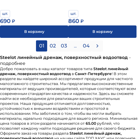
шт.
шт.
690
860
₽
₽
В корзину
В корзину
01
02
03
...
04
Steelot линейный дренаж, поверхностный водоотвод
-
подробнее
Добро пожаловать в наш каталог товаров типа
Steelot линейный
дренаж, поверхностный водоотвод
в
Санкт-Петербурге
! В этом
разделе вы найдете широкий ассортимент продукции для частного
малоэтажного строительства. Мы предлагаем высококачественные
материалы от ведущих производителей, которые соответствуют всем
современным стандартам качества и надежности. Здесь вы сможете
найти все необходимое для реализации ваших строительных
проектов. Наша продукция отличается долговечностью,
устойчивостью к внешним воздействиям и простотой в
использовании. Мы заботимся о том, чтобы вы могли выбрать
материалы, идеально подходящие для вашего региона. Минимальная
цена товаров в этом разделе начинается от
65.00
рублей, что
позволяет каждому найти подходящее решение для своего бюджета.
Оформите заказ на товары раздела
Steelot линейный дренаж,
поверхностный водоотвод
на нашем сайте ТОП ХАУС или позвоните