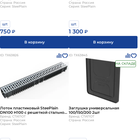
Страна: Россия
Страна: Россия
Серия: SteePlain
Серия: SteePlain
шт.
шт.
750
1 300
₽
₽
В корзину
В корзину
ID: ТХ63826
ID: ТХ63845
НА СКЛАДЕ
Лоток пластиковый SteePlain
Заглушка универсальная
DN100 H100 с решеткой стальной
100/150/200 2шт
тип 1
Бренд: СТИЛОТ
Бренд: СТИЛОТ
Страна: Россия
Страна: Россия
Серия: SteePlain