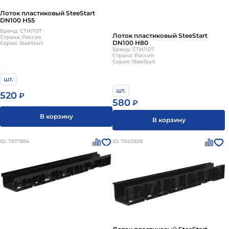
Лоток пластиковый SteeStart
DN100 H55
Бренд: СТИЛОТ
Лоток пластиковый SteeStart
Страна: Россия
DN100 H80
Серия: SteeStart
Бренд: СТИЛОТ
Страна: Россия
Серия: SteeStart
шт.
шт.
520
₽
580
₽
В корзину
В корзину
ID: ТХ17894
ID: ТХ63838