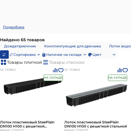
Подробнее
Найдено 65 товаров
Дождеприемник
Комплектующие для дренажа
Лоток водо
Сортировка
Наличие на складе
Цвет
Товары плиткой
Товары списком
ID: ТХ9842
ID: ТХ9843
НА СКЛАДЕ
НА СКЛАДЕ
Лоток пластиковый SteePlain
Лоток пластиковый SteePlain
DN100 H100 с решеткой
DN100 H100 с решеткой стальной
пластиковой
Бренд: СТИЛОТ
Бренд: СТИЛОТ