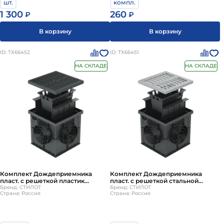
шт.
компл.
1 300
260
₽
₽
В корзину
В корзину
ID: ТХ66452
ID: ТХ66451
НА СКЛАДЕ
НА СКЛАДЕ
Комплект Дождеприемника
Комплект Дождеприемника
пласт. с решеткой пластик
пласт. с решеткой стальной
черный SteeStart 300х300 с
Бренд: СТИЛОТ
штамп SteeStart 300х300 с
Бренд: СТИЛОТ
Страна: Россия
Страна: Россия
корзиной и перегородкой
корзиной и перегородкой