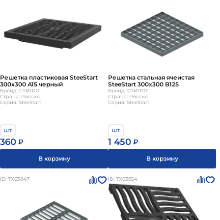
Решетка стальная ячеистая
Решетка пластиковая SteeStart
SteeStart 300х300 В125
300х300 А15 черный
Бренд: СТИЛОТ
Бренд: СТИЛОТ
Страна: Россия
Страна: Россия
Серия: SteeStart
Серия: SteeStart
шт.
шт.
1 450
360
₽
₽
В корзину
В корзину
ID: ТХ63847
ID: ТХ63854