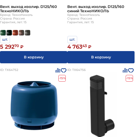
Вент. выход изолир. D125/160
Вент. выход изолир. D125/160
ТехноНИКОЛЬ
синий ТехноНИКОЛЬ
Бренд: ТехноНиколь
Бренд: ТехноНиколь
Страна: Россия
Страна: Россия
Гарантия, лет: 15
Гарантия, лет: 15
шт.
шт.
5 292
70
4 763
43
₽
₽
В корзину
В корзину
ID: ТХ64752
ID: ТХ64756
-15%
-15%