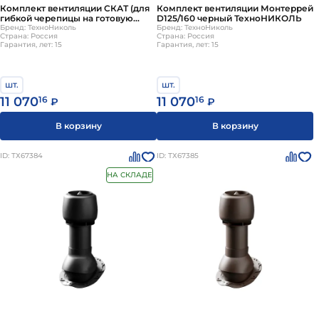
Комплект вентиляции СКАТ (для
Комплект вентиляции Монтеррей
гибкой черепицы на готовую
D125/160 черный ТехноНИКОЛЬ
кровлю) D125/160 коричневый
Бренд: ТехноНиколь
Бренд: ТехноНиколь
Страна: Россия
Страна: Россия
ТехноНИКОЛЬ
Гарантия, лет: 15
Гарантия, лет: 15
шт.
шт.
11 070
16
11 070
16
₽
₽
В корзину
В корзину
ID: ТХ67384
ID: ТХ67385
НА СКЛАДЕ