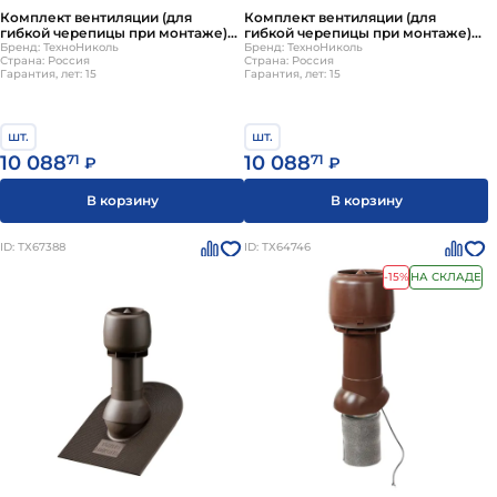
Комплект вентиляции (для
Комплект вентиляции (для
гибкой черепицы при монтаже)
гибкой черепицы при монтаже)
черный ТехноНИКОЛЬ
Бренд: ТехноНиколь
серый ТехноНИКОЛЬ
Бренд: ТехноНиколь
Страна: Россия
Страна: Россия
Гарантия, лет: 15
Гарантия, лет: 15
шт.
шт.
10 088
71
10 088
71
₽
₽
В корзину
В корзину
ID: ТХ67388
ID: ТХ64746
-15%
НА СКЛАДЕ