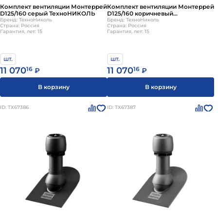
Комплект вентиляции Монтеррей
Комплект вентиляции Монтеррей
D125/160 серый ТехноНИКОЛЬ
D125/160 коричневый
Бренд: ТехноНиколь
ТехноНИКОЛЬ
Бренд: ТехноНиколь
Страна: Россия
Страна: Россия
Гарантия, лет: 15
Гарантия, лет: 15
шт.
шт.
11 070
16
11 070
16
₽
₽
В корзину
В корзину
ID: ТХ67386
ID: ТХ67387