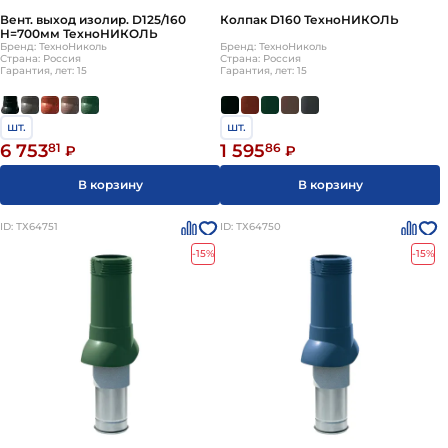
Вент. выход изолир. D125/160
Колпак D160 ТехноНИКОЛЬ
H=700мм ТехноНИКОЛЬ
Бренд: ТехноНиколь
Бренд: ТехноНиколь
Страна: Россия
Страна: Россия
Гарантия, лет: 15
Гарантия, лет: 15
шт.
шт.
6 753
81
1 595
86
₽
₽
В корзину
В корзину
ID: ТХ64751
ID: ТХ64750
-15%
-15%