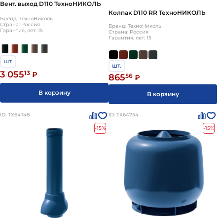
Вент. выход D110 ТехноНИКОЛЬ
Колпак D110 RR ТехноНИКОЛЬ
Бренд: ТехноНиколь
Страна: Россия
Бренд: ТехноНиколь
Гарантия, лет: 15
Страна: Россия
Гарантия, лет: 15
шт.
шт.
3 055
13
₽
865
56
₽
В корзину
В корзину
ID: ТХ64748
ID: ТХ64754
-15%
-15%