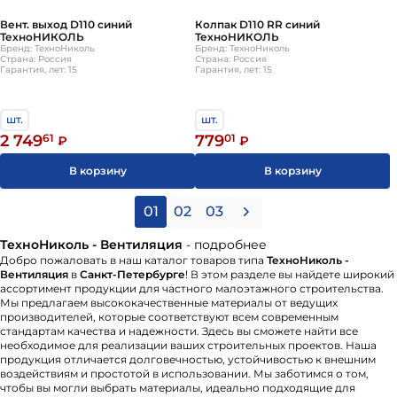
Вент. выход D110 синий
Колпак D110 RR синий
ТехноНИКОЛЬ
ТехноНИКОЛЬ
Бренд: ТехноНиколь
Бренд: ТехноНиколь
Страна: Россия
Страна: Россия
Гарантия, лет: 15
Гарантия, лет: 15
шт.
шт.
2 749
61
779
01
₽
₽
В корзину
В корзину
01
02
03
ТехноНиколь - Вентиляция
- подробнее
Добро пожаловать в наш каталог товаров типа
ТехноНиколь -
Вентиляция
в
Санкт-Петербурге
! В этом разделе вы найдете широкий
ассортимент продукции для частного малоэтажного строительства.
Мы предлагаем высококачественные материалы от ведущих
производителей, которые соответствуют всем современным
стандартам качества и надежности. Здесь вы сможете найти все
необходимое для реализации ваших строительных проектов. Наша
продукция отличается долговечностью, устойчивостью к внешним
воздействиям и простотой в использовании. Мы заботимся о том,
чтобы вы могли выбрать материалы, идеально подходящие для