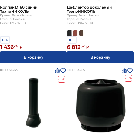
Колпак D160 синий
Дефлектор цокольный
ТехноНИКОЛЬ
ТехноНИКОЛЬ
Бренд: ТехноНиколь
Бренд: ТехноНиколь
Страна: Россия
Страна: Россия
Гарантия, лет: 15
Гарантия, лет: 15
шт.
шт.
1 436
26
6 812
52
₽
₽
В корзину
В корзину
ID: ТХ64747
ID: ТХ64755
-15%
-15%