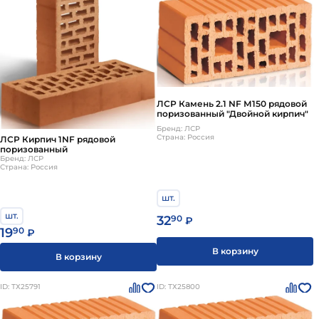
ЛСР Камень 2.1 NF М150 рядовой
поризованный "Двойной кирпич"
Бренд: ЛСР
Страна: Россия
ЛСР Кирпич 1NF рядовой
поризованный
Бренд: ЛСР
Страна: Россия
шт.
шт.
32
90
₽
19
90
₽
В корзину
В корзину
ID: ТХ25791
ID: ТХ25800