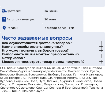
Доставка:
за 1 день
Авто тоннажем до:
20 тонн
Регион:
в любой регион РФ
Часто задаваемые вопросы
Как осуществляется доставка товаров?
Какие способы оплаты доступны?
Кто может помочь с выбором товара?
Выполняете ли вы монтаж приобретенных
материалов?
Можно ли посмотреть товар перед покупкой?
ЛСР блоки в доступе по выгодным ценам и с доставкой для жителей
Санкт-Петербурга и Ленинградской области: Бокситогорск, Бугры,
Волосово, Волхов, Всеволожск, Выборг, Высоцк, Гатчина, Ивангород,
Каменногорск, Кингисепп, Кириши, Кировск, Колтуши, Коммунар,
Кудрово, Лодейное Поле, Луга, Любань, Мурино, Никольское, Новая
Ладога, Отрадное, Пикалёво, Подпорожье, Приморск, Приозерск,
Светогорск, Сертолово, Сланцы, Сосновый Бор, Сясьстрой, Тельмана,
Тихвин, Тосно, Шлиссельбург.