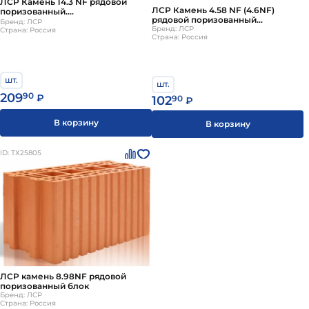
ЛСР Камень 14.3 NF рядовой
ЛСР Камень 4.58 NF (4.6NF)
поризованный.
рядовой поризованный
крупноформатный блок
Бренд: ЛСР
перегородочный
Бренд: ЛСР
Страна: Россия
Страна: Россия
шт.
шт.
209
90
₽
102
90
₽
В корзину
В корзину
ID: ТХ25805
ЛСР камень 8.98NF рядовой
поризованный блок
Бренд: ЛСР
Страна: Россия