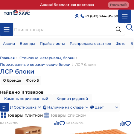
Акция! Бесплатная доставка
Реклама
+7 (812) 244-95-30
Акции
Бренды
Прайс-листы
Распродажа остатков
Фото
В
Главная
Стеновые материалы, блоки
Поризованные керамические блоки
ЛСР блоки
ЛСР блоки
О бренде
Фото 5
Найдено 11 товаров
Камень поризованный
Кирпич рядовой
Сортировка
Наличие на складе
Цвет
Товары плиткой
Товары списком
ID: ТХ25784
ID: ТХ25795