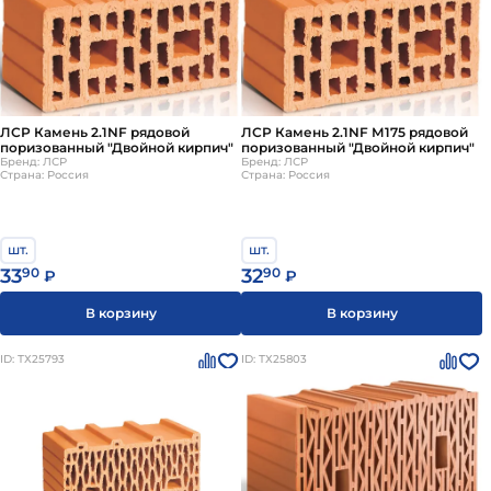
ЛСР Камень 2.1NF рядовой
ЛСР Камень 2.1NF М175 рядовой
поризованный "Двойной кирпич"
поризованный "Двойной кирпич"
Бренд: ЛСР
Бренд: ЛСР
Страна: Россия
Страна: Россия
шт.
шт.
33
90
32
90
₽
₽
В корзину
В корзину
ID: ТХ25793
ID: ТХ25803